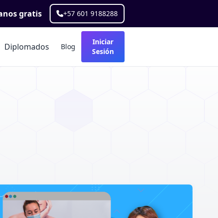
nos gratis
+57 601 9188288
Iniciar
Diplomados
Blog
Sesión