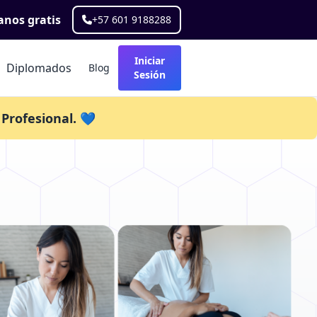
nos gratis
+57 601 9188288
Iniciar
Diplomados
Blog
Sesión
Profesional. 💙