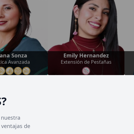
liana Sonza
Emily Hernandez
tica Avanzada
Extensión de Pestañas
S?
 nuestra
 ventajas de