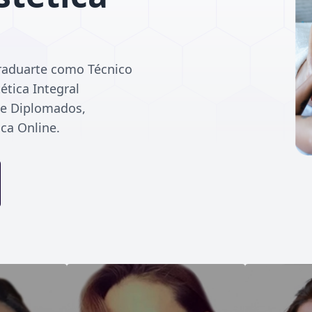
cia
raduarte como Técnico
tica Integral
de Diplomados,
ca Online.