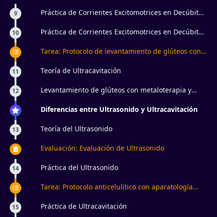
Práctica de Corrientes Excitomotrices en Decúbito
9
Supino
Práctica de Corrientes Excitomotrices en Decúbito
10
Prono
Tarea: Protocolo de levantamiento de glúteos con
aparatología estética
Teoría de Ultracavitación
11
Levantamiento de glúteos con metaloterapia y
12
electroestimulación ¿para qué sirve?
Diferencias entre Ultrasonido y Ultracavitación
Teoría del Ultrasonido
13
Evaluación: Evaluación de Ultrasonido
Práctica del Ultrasonido
14
Tarea: Protocolo anticelulítico con aparatología
estética
Práctica de Ultracavitación
15