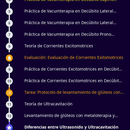
Miembros Superiores
Práctica de Vacumterapia en Decúbito Lateral
5
Miembros Superiores
Práctica de Vacumterapia en Decúbito Lateral
6
Miembros Inferiores
Práctica de Vacumterapia en Decúbito Prono
7
Miembros Inferiores
Teoría de Corrientes Excitomotrices
8
Evaluación: Evaluación de Corrientes Exitomotrices
Práctica de Corrientes Excitomotrices en Decúbito
9
Supino
Práctica de Corrientes Excitomotrices en Decúbito
10
Prono
Tarea: Protocolo de levantamiento de glúteos con
aparatología estética
Teoría de Ultracavitación
11
Levantamiento de glúteos con metaloterapia y
12
electroestimulación ¿para qué sirve?
Diferencias entre Ultrasonido y Ultracavitación