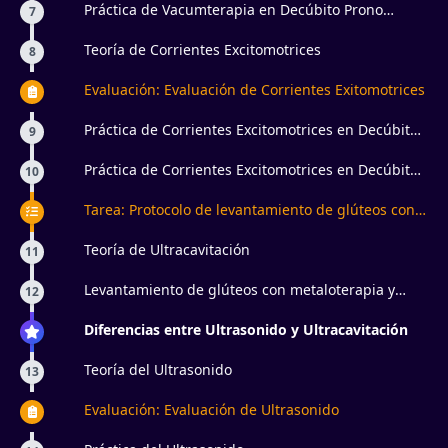
Práctica de Vacumterapia en Decúbito Prono
7
Miembros Inferiores
Teoría de Corrientes Excitomotrices
8
Evaluación: Evaluación de Corrientes Exitomotrices
Práctica de Corrientes Excitomotrices en Decúbito
9
Supino
Práctica de Corrientes Excitomotrices en Decúbito
10
Prono
Tarea: Protocolo de levantamiento de glúteos con
aparatología estética
Teoría de Ultracavitación
11
Levantamiento de glúteos con metaloterapia y
12
electroestimulación ¿para qué sirve?
Diferencias entre Ultrasonido y Ultracavitación
Teoría del Ultrasonido
13
Evaluación: Evaluación de Ultrasonido