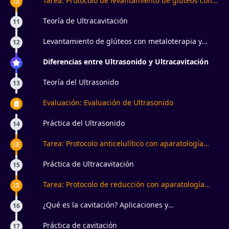
Tarea: Protocolo de levantamiento de glúteos con
aparatología estética
Teoría de Ultracavitación
11
Levantamiento de glúteos con metaloterapia y
12
electroestimulación ¿para qué sirve?
Diferencias entre Ultrasonido y Ultracavitación
Teoría del Ultrasonido
13
Evaluación: Evaluación de Ultrasonido
Práctica del Ultrasonido
14
Tarea: Protocolo anticelulítico con aparatología
estética
Práctica de Ultracavitación
15
Tarea: Protocolo de reducción con aparatología
estética
¿Qué es la cavitación? Aplicaciones y
16
contraindicaciones
Práctica de cavitación
17