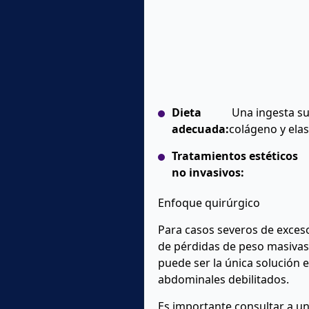
Dieta
Una ingesta suf
adecuada:
colágeno y elas
Tratamientos estéticos
no invasivos:
Enfoque quirúrgico
Para casos severos de exceso
de pérdidas de peso masivas
puede ser la única solución e
abdominales debilitados.
Es importante consultar a un 