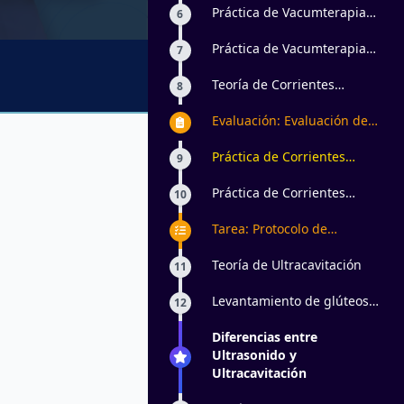
Miembros Superiores
Práctica de Vacumterapia
6
en Decúbito Lateral
Miembros Inferiores
Práctica de Vacumterapia
7
en Decúbito Prono
Miembros Inferiores
Teoría de Corrientes
8
Excitomotrices
Evaluación: Evaluación de
Corrientes Exitomotrices
Práctica de Corrientes
9
Excitomotrices en Decúbito
Supino
Práctica de Corrientes
10
Excitomotrices en Decúbito
Prono
Tarea: Protocolo de
levantamiento de glúteos
con aparatología estética
Teoría de Ultracavitación
11
Levantamiento de glúteos
12
con metaloterapia y
electroestimulación ¿para
Diferencias entre
qué sirve?
Ultrasonido y
Ultracavitación