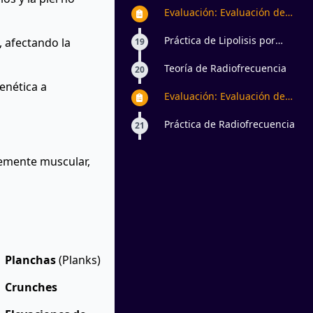
Evaluación: Evaluación de
Lipolisis laser
Práctica de Lipolisis por
, afectando la
19
Terapia LED
Teoría de Radiofrecuencia
20
enética a
Evaluación: Evaluación de
Radiofrecuencia
Práctica de Radiofrecuencia
21
temente muscular,
Planchas
(Planks)
Crunches