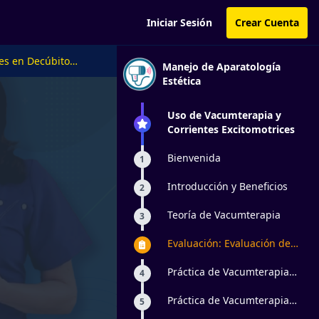
Iniciar Sesión
Crear Cuenta
ces en Decúbito
Manejo de Aparatología
Estética
Uso de Vacumterapia y
Corrientes Excitomotrices
Bienvenida
1
Introducción y Beneficios
2
Teoría de Vacumterapia
3
Evaluación: Evaluación de
Vacunterapia
Práctica de Vacumterapia
4
en Decúbito Supino
Miembros Superiores
Práctica de Vacumterapia
5
en Decúbito Lateral