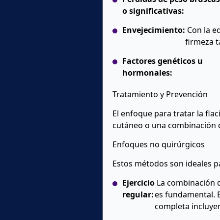
o significativas:
Envejecimiento:
Con la ed
firmeza t
Factores genéticos u
hormonales:
Tratamiento y Prevención
El enfoque para tratar la f
cutáneo o una combinación 
Enfoques no quirúrgicos
Estos métodos son ideales pa
Ejercicio
La combinación de
regular:
es fundamental. E
completa incluye