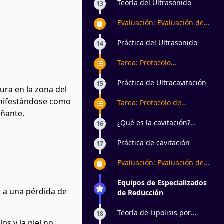
Teoría del Ultrasonido
13
Evaluación: Evaluación de
Ultrasonido
Práctica del Ultrasonido
14
Tarea: Protocolo
anticelulítico con
aparatología estética
Práctica de Ultracavitación
15
ura en la zona del
anifestándose como
Tarea: Protocolo de
añante.
reducción con aparatología
estética
¿Qué es la cavitación?
16
Aplicaciones y
contraindicaciones
Práctica de cavitación
17
Evaluación: Evaluación de
Cavitación
Equipos de Especializados
r a una pérdida de
de Reducción
Teoría de Lipolisis por
18
s y la piel no
Terapia LED