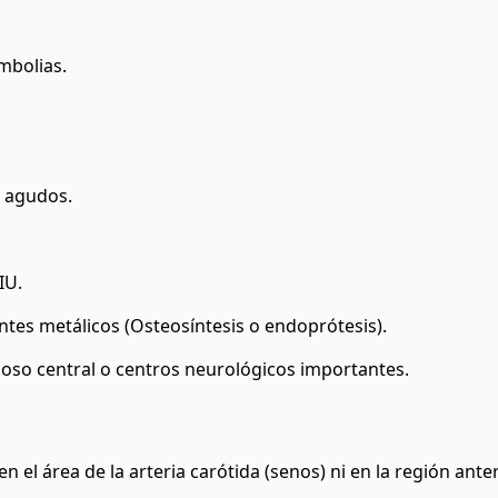
embolias.
s agudos.
IU.
ntes metálicos (Osteosíntesis o endoprótesis).
vioso central o centros neurológicos importantes.
n el área de la arteria carótida (senos) ni en la región anter