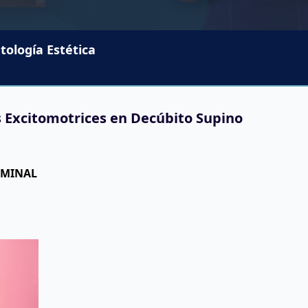
ología Estética
s Excitomotrices en Decúbito Supino
OMINAL