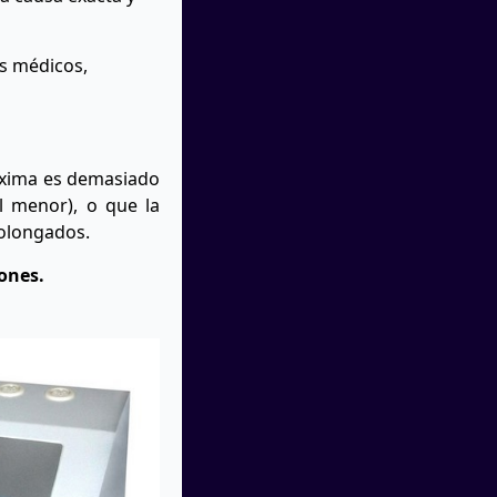
os médicos,
máxima es demasiado
l menor), o que la
rolongados.
ones.