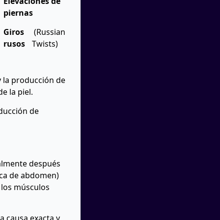
Elevaciones de
piernas
Giros
(Russian
rusos
Twists)
y la producción de
 la piel.
ducción de
ialmente después
tica de abdomen)
a los músculos
la causa exacta y