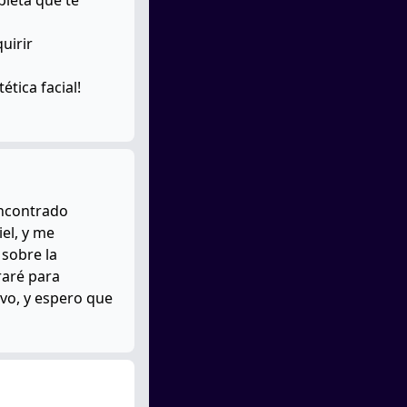
uirir
tica facial!
encontrado
iel, y me
 sobre la
raré para
ivo, y espero que