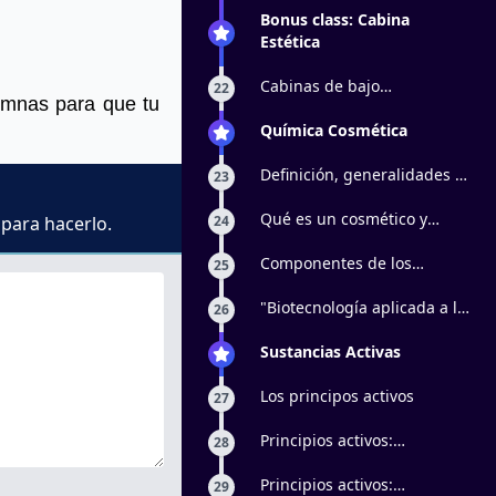
Bonus class: Cabina
Estética
Cabinas de bajo
22
umnas para que tu
presupuesto
Química Cosmética
Definición, generalidades e
23
historia
Qué es un cosmético y
 para hacerlo.
24
cuáles son sus
clasificaciones
Componentes de los
25
productos
"Biotecnología aplicada a la
26
estética: Ácido hialurónico,
péptidos biomiméticos y
Sustancias Activas
factores de crecimiento
Los principos activos
27
Principios activos:
28
exfoliantes
Principios activos:
29