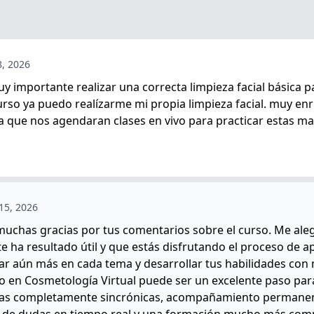
 8, 2026
 importante realizar una correcta limpieza facial básica p
 curso ya puedo realízarme mi propia limpieza facial. muy en
 que nos agendaran clases en vivo para practicar estas ma
 15, 2026
, muchas gracias por tus comentarios sobre el curso. Me al
e ha resultado útil y que estás disfrutando el proceso de a
ar aún más en cada tema y desarrollar tus habilidades con
o en Cosmetología Virtual puede ser un excelente paso para 
cas completamente sincrónicas, acompañamiento permane
n de dudas en tiempo real y una formación mucho más comp