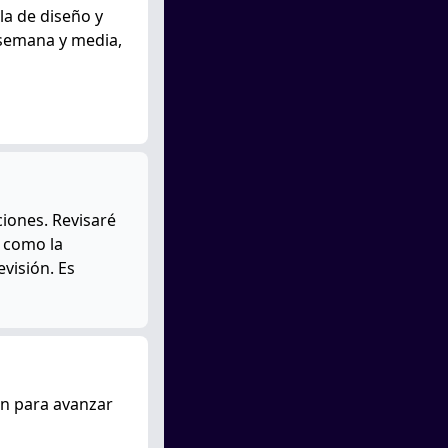
la de diseño y
a semana y media,
ciones. Revisaré
í como la
evisión. Es
on para avanzar