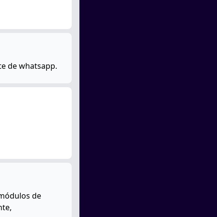
te de whatsapp.
 módulos de
nte,