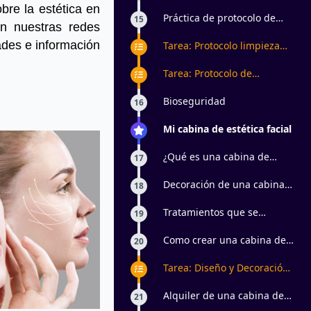
Limpieza Básica
bre la estética en
Práctica de protocolo de
15
n nuestras redes
Limpieza Básica
dades e información
Tarea: Protocolo limpieza
facial básica
Tarea: Protocolo de
Tratamiento facial con
Principios Activos
Bioseguridad
16
Mi cabina de estética facial
¿Qué es una cabina de
17
estética?
Decoración de una cabina
18
de estética facial
Tratamientos que se
19
pueden realizar en cabina
de estética facial
Como crear una cabina de
20
estética con bajo
presupuesto
Tarea: Diseño y Decoración
de una Cabina de Estética
Facial con Bajo Presupuesto
Alquiler de una cabina de
21
estética