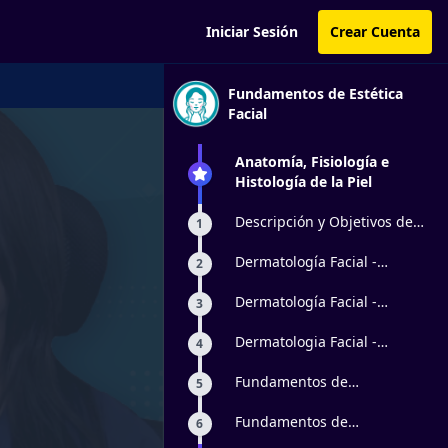
Iniciar Sesión
Crear Cuenta
Fundamentos de Estética
Facial
Anatomía, Fisiología e
Histología de la Piel
Descripción y Objetivos del
1
Curso
Dermatología Facial -
2
Epidermis
Dermatología Facial -
3
Dermis
Dermatologia Facial -
4
Hipodermis
Fundamentos de
5
Morfofisiología Facial
Huesos
Fundamentos de
6
Morfofisiología Facial