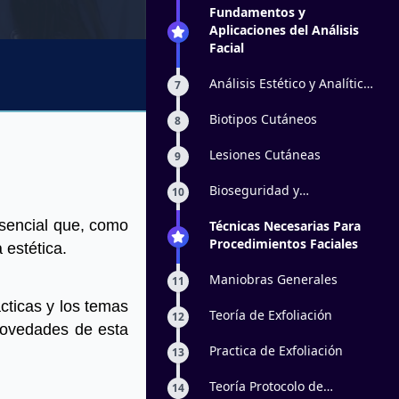
Musculos
Fundamentos y
Aplicaciones del Análisis
Facial
Análisis Estético y Analítico
7
del Paciente
Biotipos Cutáneos
8
Lesiones Cutáneas
9
Bioseguridad y
10
Ambientación
esencial que, como
Técnicas Necesarias Para
Procedimientos Faciales
 estética.
Maniobras Generales
11
cticas y los temas
Teoría de Exfoliación
12
 novedades de esta
Practica de Exfoliación
13
Teoría Protocolo de
14