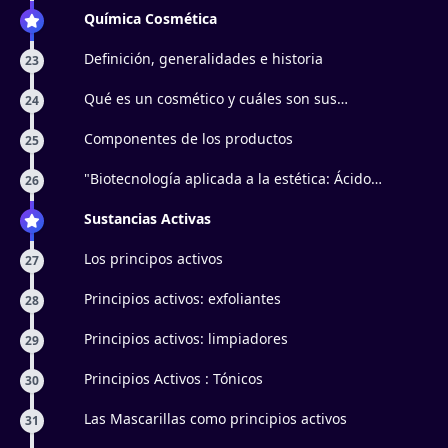
Química Cosmética
Definición, generalidades e historia
23
Qué es un cosmético y cuáles son sus
24
clasificaciones
Componentes de los productos
25
"Biotecnología aplicada a la estética: Ácido
26
hialurónico, péptidos biomiméticos y factores de
crecimiento
Sustancias Activas
Los principos activos
27
Principios activos: exfoliantes
28
Principios activos: limpiadores
29
Principios Activos : Tónicos
30
Las Mascarillas como principios activos
31