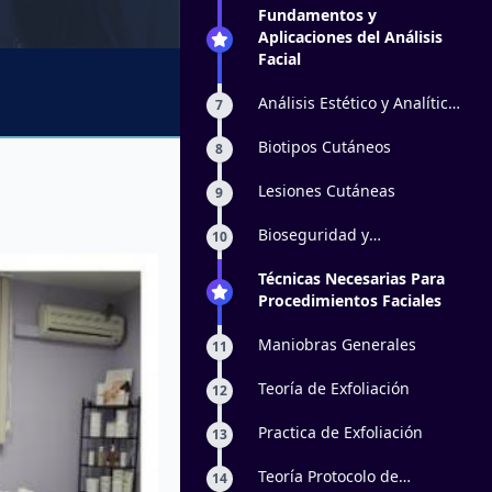
Musculos
Fundamentos y
Aplicaciones del Análisis
Facial
Análisis Estético y Analítico
7
del Paciente
Biotipos Cutáneos
8
Lesiones Cutáneas
9
Bioseguridad y
10
Ambientación
Técnicas Necesarias Para
Procedimientos Faciales
Maniobras Generales
11
Teoría de Exfoliación
12
Practica de Exfoliación
13
Teoría Protocolo de
14