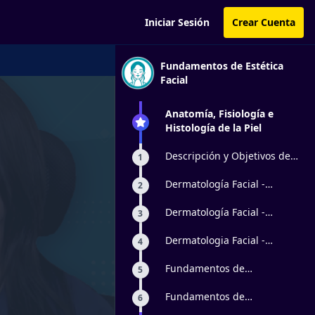
Iniciar Sesión
Crear Cuenta
Fundamentos de Estética
Facial
Anatomía, Fisiología e
Histología de la Piel
Descripción y Objetivos del
1
Curso
Dermatología Facial -
2
Epidermis
Dermatología Facial -
3
Dermis
Dermatologia Facial -
4
Hipodermis
Fundamentos de
5
Morfofisiología Facial
Huesos
Fundamentos de
6
Morfofisiología Facial