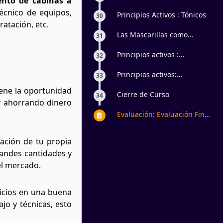
ento de cabinas a
limpiadores
técnico de equipos,
Principios Activos : Tónicos
30
ratación, etc.
Las Mascarillas como
31
principios activos
Principios activos :
32
Protección solar y luminica
Principios activos:
33
Hidratantes , nutritivos ,
tiene la oportunidad
reafirmantes, tonificantes,
Cierre de Curso
34
ir ahorrando dinero
antioxidantes
Evaluación: Evaluación Final
de Fundamentos de
Estética Facial
eación de tu propia
grandes cantidades y
el mercado.
vicios en una buena
jo y técnicas, esto