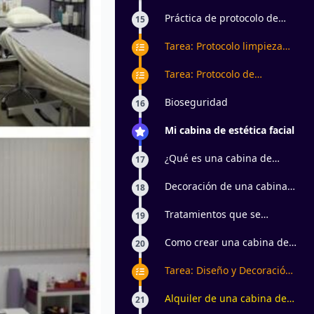
Limpieza Básica
Práctica de protocolo de
15
Limpieza Básica
Tarea: Protocolo limpieza
facial básica
Tarea: Protocolo de
Tratamiento facial con
Principios Activos
Bioseguridad
16
Mi cabina de estética facial
¿Qué es una cabina de
17
estética?
Decoración de una cabina
18
de estética facial
Tratamientos que se
19
pueden realizar en cabina
de estética facial
Como crear una cabina de
20
estética con bajo
presupuesto
Tarea: Diseño y Decoración
de una Cabina de Estética
Facial con Bajo Presupuesto
Alquiler de una cabina de
21
estética