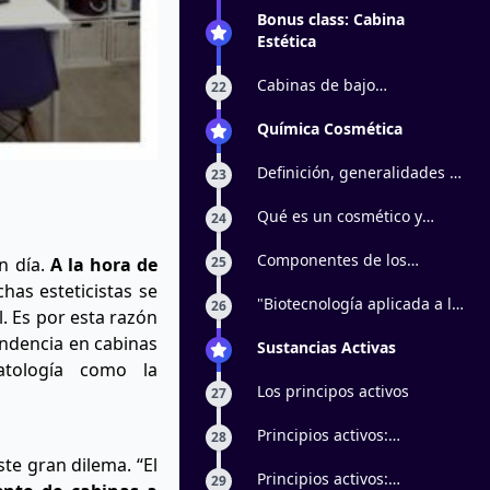
Bonus class: Cabina
Estética
Cabinas de bajo
22
presupuesto
Química Cosmética
Definición, generalidades e
23
historia
Qué es un cosmético y
24
cuáles son sus
clasificaciones
Componentes de los
25
n día.
A la hora de
productos
has esteticistas se
"Biotecnología aplicada a la
26
. Es por esta razón
estética: Ácido hialurónico,
endencia en cabinas
péptidos biomiméticos y
Sustancias Activas
atología como la
factores de crecimiento
Los principos activos
27
Principios activos:
28
exfoliantes
te gran dilema. “El
Principios activos:
29