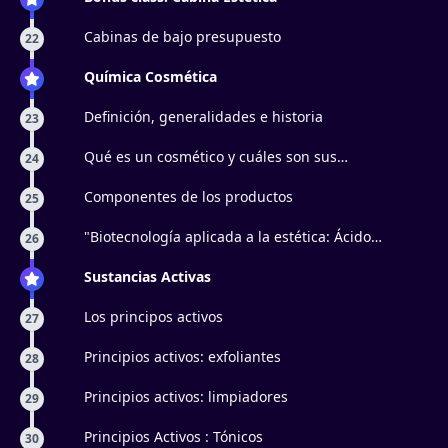
Cabinas de bajo presupuesto
22
Química Cosmética
Definición, generalidades e historia
23
Qué es un cosmético y cuáles son sus
24
clasificaciones
Componentes de los productos
25
"Biotecnología aplicada a la estética: Ácido
26
hialurónico, péptidos biomiméticos y factores de
crecimiento
Sustancias Activas
Los principos activos
27
Principios activos: exfoliantes
28
Principios activos: limpiadores
29
Principios Activos : Tónicos
30