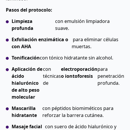
Pasos del protocolo:
Limpieza
con emulsión limpiadora
profunda
suave.
Exfoliación enzimática o
para eliminar células
con AHA
muertas.
Tonificación
con tónico hidratante sin alcohol.
Aplicación de
con
electroporación
para
ácido
técnicas
o iontoforesis
penetración
hialurónico
de
profunda.
de alto peso
molecular
Mascarilla
con péptidos biomiméticos para
hidratante
reforzar la barrera cutánea.
Masaje facial
con suero de ácido hialurónico y