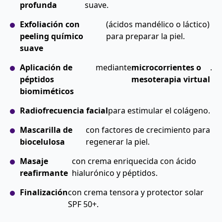
profunda
suave.
Exfoliación con
(ácidos mandélico o láctico)
peeling químico
para preparar la piel.
suave
Aplicación de
mediante
microcorrientes o
.
péptidos
mesoterapia virtual
biomiméticos
Radiofrecuencia facial
para estimular el colágeno.
Mascarilla de
con factores de crecimiento para
biocelulosa
regenerar la piel.
Masaje
con crema enriquecida con ácido
reafirmante
hialurónico y péptidos.
Finalización
con crema tensora y protector solar
SPF 50+.