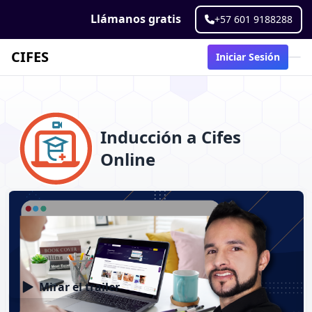
Llámanos gratis
+57 601 9188288
CIFES
Iniciar Sesión
Inducción a Cifes
Online
Inducción a Cifes Online
9 Clases
0%
Satisfacción
Mirar el trailer
Descripción
Contenido
Opiniones