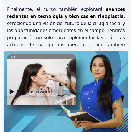
Finalmente, el curso también explorará
avances
recientes en tecnología y técnicas en rinoplastia
,
ofreciendo una visión del futuro de la cirugía facial y
las oportunidades emergentes en el campo. Tendrás
preparación no solo para implementar las prácticas
actuales de manejo postoperatorio, sino también
para adaptarte y contribuir a la evolución continua
de la práctica quirúrgica en rinoplastia.
En resumen, el curso Postoperatorios en Cirugías
Faciales: Rinoplastia dirigido por la docente Patricia
González ofrece una formación exhaustiva y
especializada que equipa a los profesionales de la
Mirar el trailer
salud con las
habilidades necesarias para
proporcionar cuidados postoperatorios de calidad
superior
en el ámbito de la rinoplastia.