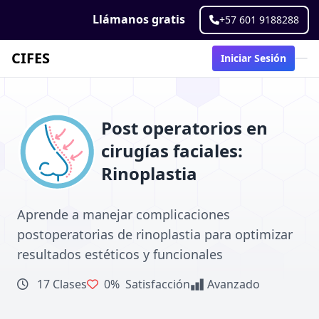
Llámanos gratis
+57 601 9188288
CIFES
Iniciar Sesión
Post operatorios en
cirugías faciales:
Rinoplastia
Aprende a manejar complicaciones
postoperatorias de rinoplastia para optimizar
resultados estéticos y funcionales
17 Clases
0%
Satisfacción
Avanzado