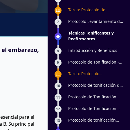
Glúteos - Vacumterapia
Tarea: Protocolo de
levantamiento de glúteos
con aparatología estética
Protocolo Levantamiento de
7
Glúteos - Corrientes Rusas
Técnicas Tonificantes y
Reafirmantes
n el embarazo,
Introducción y Beneficios
8
Protocolo de Tonificación -
9
Abdomen
Tarea: Protocolo
reafirmante de abdomen y
extremidades superiores e
Protocolo de tonificación de
10
inferiores con
abdomen #2
radiofrecuencia y
Protocolo de Tonificación
11
electroporador
Miembros Inferiores I
Protocolo de Tonificación
12
Miembros Inferiores II
esencial para el
Protocolo de tonificación
13
 B. Su principal
con gimnasia pasiva