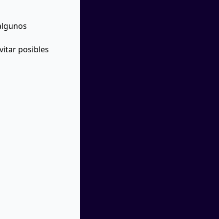
 algunos
itar posibles