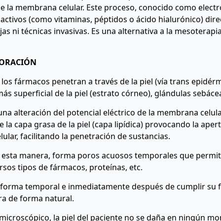
e la membrana celular. Este proceso, conocido como elect
 activos (como vitaminas, péptidos o ácido hialurónico) dir
as ni técnicas invasivas. Es una alternativa a la mesoterapia
PORACIÓN
 los fármacos penetran a través de la piel (vía trans epidér
ás superficial de la piel (estrato córneo), glándulas sebáce
na alteración del potencial eléctrico de la membrana celul
 capa grasa de la piel (capa lipídica) provocando la aper
lar, facilitando la penetración de sustancias.
 esta manera, forma poros acuosos temporales que permit
rsos tipos de fármacos, proteínas, etc.
de forma temporal e inmediatamente después de cumplir su 
ra de forma natural.
 microscópico, la piel del paciente no se daña en ningún m