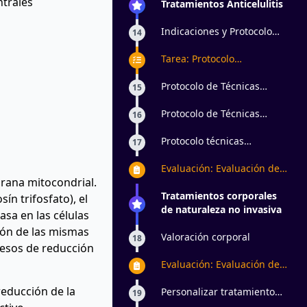
ntrales
Tratamientos Anticelulitis
Indicaciones y Protocolo
14
Anticelulítico
Tarea: Protocolo
anticelulítico con
maderoterapia y
Protocolo de Técnicas
15
vacumterapia
Anticelulíticas en el
Abdomen
Protocolo de Técnicas
16
Anticelulíticas en los
Miembros Inferiores
Protocolo técnicas
17
anticeluliticas 2
Evaluación: Evaluación de
brana mitocondrial.
manejo para PEFE
Tratamientos corporales
ín trifosfato), el
de naturaleza no invasiva
asa en las células
ión de las mismas
Valoración corporal
18
cesos de reducción
Evaluación: Evaluación de
Antropometría
reducción de la
Personalizar tratamiento
19
corporal