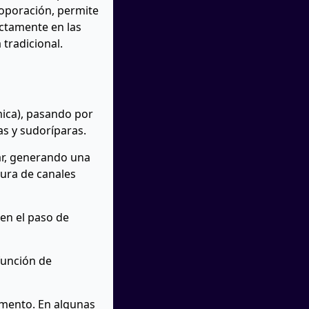
roporación, permite
ectamente en las
 tradicional.
mica), pasando por
as y sudoríparas.
ar, generando una
tura de canales
en el paso de
función de
omento. En algunas