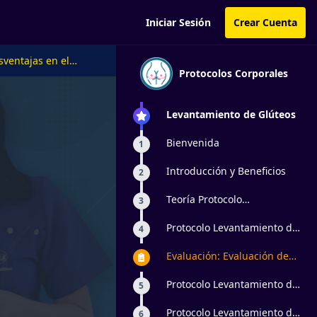
Iniciar Sesión
Crear Cuenta
sventajas en el
Protocolos Corporales
Levantamiento de Glúteos
Bienvenida
1
Introducción y Beneficios
2
Teoría Protocolo
3
Levantamiento de Glúteos
Protocolo Levantamiento de
4
Glúteos Maniobras Básicas
Práctica
Evaluación: Evaluación de
Levantamiento de Glúteos
Protocolo Levantamiento de
5
Glúteos - Maderoterapia
Protocolo Levantamiento de
6