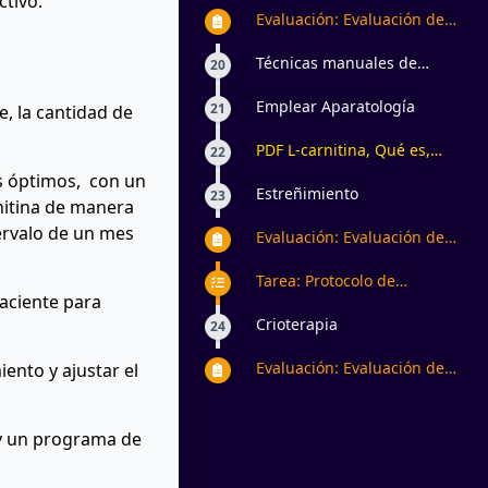
ctivo.
Evaluación: Evaluación de
Termoterapia
Técnicas manuales de
20
acuerdo con valoración
Emplear Aparatología
21
e, la cantidad de
PDF L-carnitina, Qué es,
22
para qué sirve, beneficios y
s óptimos, con un
desventajas en el
Estreñimiento
23
rnitina de manera
embarazo,
ervalo de un mes
contraindicaciones
Evaluación: Evaluación de
Estreñimiento
Tarea: Protocolo de
paciente para
estreñimiento
Crioterapia
24
Evaluación: Evaluación de
ento y ajustar el
Crioterapia
 y un programa de