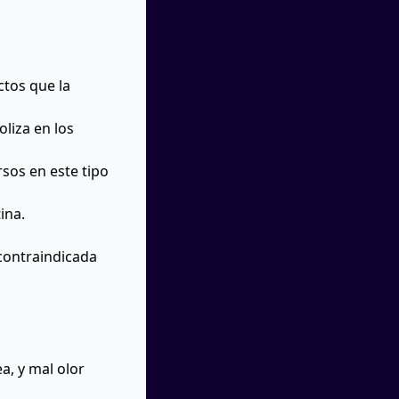
ctos que la
oliza en los
rsos en este tipo
ina.
á contraindicada
a, y mal olor