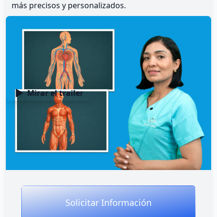
más precisos y personalizados.
Gracias a este enfoque integral, los participantes
desarrollan una base sólida para intervenir de forma
segura, fundamentada y responsable
,
comprendiendo los límites anatómicos, las zonas de
riesgo y la lógica biológica que sustenta cada técnica
estética. Así, el curso forma profesionales
Mirar el trailer
competentes que aplican su conocimiento con
criterio clínico, mejorando los resultados y
promoviendo el bienestar integral de sus clientes.
Solicitar Información