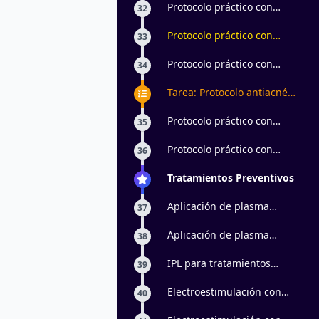
Protocolo práctico con
32
principios activos: parte 1
Protocolo práctico con
33
principios activos: parte 2
Protocolo práctico con
34
principios activos: parte 3
Tarea: Protocolo antiacné
en pieles masculinas
Protocolo práctico con
35
peeling ultrasónico: parte 1
Protocolo práctico con
36
peeling ultrasónico: parte 2
Tratamientos Preventivos
Aplicación de plasma
37
vegetal con
electroporación: parte 1
Aplicación de plasma
38
vegetal con
electroporación: parte 2
IPL para tratamientos
39
antiage
Electroestimulación con
40
momificación: parte 1