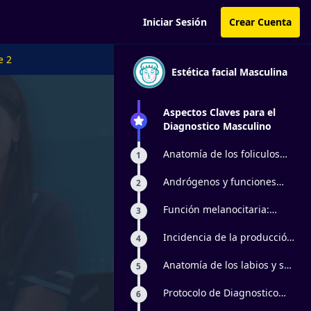
Iniciar Sesión
Crear Cuenta
e 2
Estética facial Masculina
Aspectos Claves para el
Diagnostico Masculino
Anatomía de los foliculos
1
pilosos y cuidados
especificos
Andrógenos y funciones
2
glandulares
Función melanocitaria:
3
Color de la piel
Incidencia de la producción
4
de grasa
Anatomía de los labios y su
5
influencia en la aparición
de líneas marioneta
Protocolo de Diagnostico
6
Facial