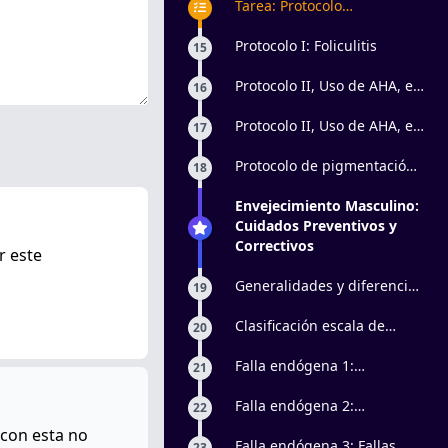
Tarea: Protocolo
antienvejecimiento pieles
masculinas
Protocolo I: Foliculitis
15
Protocolo II, Uso de AHA, en
16
foliculitis superficiales:
Parte 1
Protocolo II, Uso de AHA, en
17
foliculitis superficiales:
Parte 2
Protocolo de pigmentación
18
en barba
Envejecimiento Masculino:
Cuidados Preventivos y
Correctivos
r este
Generalidades y diferencias
19
de piel masculina y
femenina
Clasificación escala de
20
Glogau y Rubin
Falla endógena 1:
21
Disfunciones de la
elasticidad
Falla endógena 2:
22
Disfunciones de la
 con esta no
epidermis
Falla endógena 3: Fallas
23