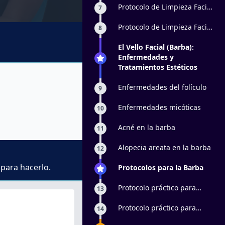
Protocolo de Limpieza Facial
7
Profunda: parte 1
Protocolo de Limpieza Facial
8
Profunda: parte 2
El Vello Facial (Barba):
Enfermedades y
Tratamientos Estéticos
Enfermedades del folículo
9
Enfermedades micóticas
10
Acné en la barba
11
Alopecia areata en la barba
12
 para hacerlo.
Protocolos para la Barba
Protocolo práctico para
13
alopecia en barba: parte 1
Protocolo práctico para
14
alopecia en barba: parte 2