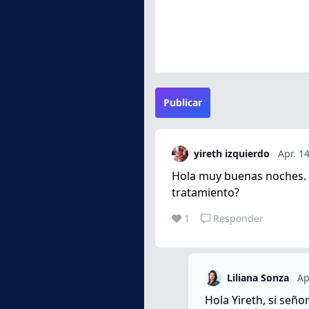
Publicar
yireth izquierdo
Apr. 1
Hola muy buenas noches. C
tratamiento?
1
Responder
Liliana Sonza
Ap
Hola Yireth, si señ