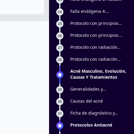
glandulares
Falla endógena 4:
24
Incidencia de los
andrógenos
Protocolo con principios
25
activos: parte 1
Protocolo con principios
26
activos: parte 2
Protocolo con radiación
27
electromagnética y vacun
facial: parte 1
Protocolo con radiación
28
electromagnética y vacun
facial: parte 2
Acné Masculino, Evolución,
Causas Y Tratamientos
Generalidades y
29
clasificación
Causas del acné
30
Ficha de diagnóstico y
31
creación del plan de trabajo
Protocolos Antiacné