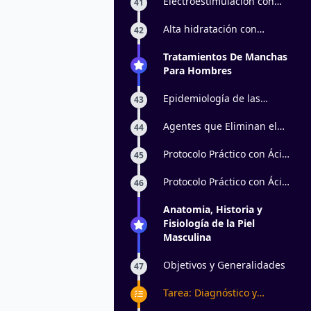
Electroestimulación con
41
momificación: parte 2
Alta hidratación con
42
dermapen
Tratamientos De Manchas
Para Hombres
Epidemiología de las
43
melanocitosis dérmicas
Agentes que Eliminan el
44
Pigmento Retinoides.
Protocolo Práctico con Ácido
45
Glicólico: parte 1
Protocolo Práctico con Ácido
46
Glicólico: parte 2
Anatomia, Historia y
Fisiología de la Piel
Masculina
Objetivos y Generalidades
47
Tarea: Diagnóstico y
Tratamiento de Foliculitis