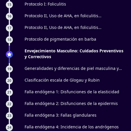
Protocolo I: Foliculitis
15
Protocolo II, Uso de AHA, en foliculitis
16
superficiales: Parte 1
Protocolo II, Uso de AHA, en foliculitis
17
superficiales: Parte 2
Protocolo de pigmentación en barba
18
Envejecimiento Masculino: Cuidados Preventivos
y Correctivos
Generalidades y diferencias de piel masculina y
19
femenina
Clasificación escala de Glogau y Rubin
20
Falla endógena 1: Disfunciones de la elasticidad
21
Falla endógena 2: Disfunciones de la epidermis
22
Falla endógena 3: Fallas glandulares
23
Falla endógena 4: Incidencia de los andrógenos
24