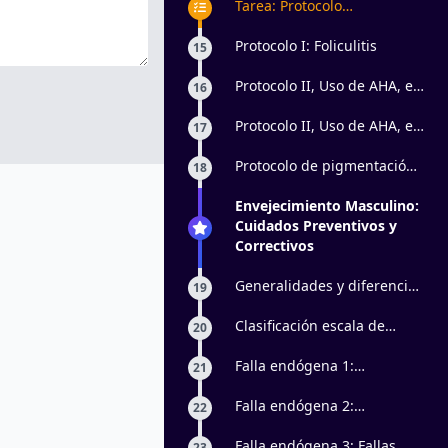
Tarea: Protocolo
antienvejecimiento pieles
masculinas
Protocolo I: Foliculitis
15
Protocolo II, Uso de AHA, en
16
foliculitis superficiales:
Parte 1
Protocolo II, Uso de AHA, en
17
foliculitis superficiales:
Parte 2
Protocolo de pigmentación
18
en barba
Envejecimiento Masculino:
Cuidados Preventivos y
Correctivos
Generalidades y diferencias
19
de piel masculina y
femenina
Clasificación escala de
20
Glogau y Rubin
Falla endógena 1:
21
Disfunciones de la
elasticidad
Falla endógena 2:
22
Disfunciones de la
epidermis
Falla endógena 3: Fallas
23