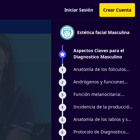
Iniciar Sesión
Crear Cuenta
Estética facial Masculina
Aspectos Claves para el
Diagnostico Masculino
Anatomía de los foliculos
1
pilosos y cuidados
especificos
Andrógenos y funciones
2
glandulares
Función melanocitaria:
3
Color de la piel
Incidencia de la producción
4
de grasa
Anatomía de los labios y su
5
influencia en la aparición
de líneas marioneta
Protocolo de Diagnostico
6
Facial