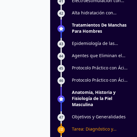
Electroestimulación con
41
momificación: parte 2
Alta hidratación con
42
dermapen
Tratamientos De Manchas
Para Hombres
Epidemiología de las
43
melanocitosis dérmicas
Agentes que Eliminan el
44
Pigmento Retinoides.
Protocolo Práctico con Ácido
45
Glicólico: parte 1
Protocolo Práctico con Ácido
46
Glicólico: parte 2
Anatomia, Historia y
Fisiología de la Piel
Masculina
Objetivos y Generalidades
47
Tarea: Diagnóstico y
Tratamiento de Foliculitis