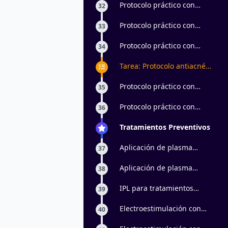
Protocolo práctico con
32
principios activos: parte 1
Protocolo práctico con
33
principios activos: parte 2
Protocolo práctico con
34
principios activos: parte 3
Tarea: Protocolo antiacné
en pieles masculinas
Protocolo práctico con
35
peeling ultrasónico: parte 1
Protocolo práctico con
36
peeling ultrasónico: parte 2
Tratamientos Preventivos
Aplicación de plasma
37
vegetal con
electroporación: parte 1
Aplicación de plasma
38
vegetal con
electroporación: parte 2
IPL para tratamientos
39
antiage
Electroestimulación con
40
momificación: parte 1