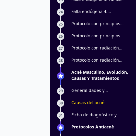
glandulares
Falla endógena 4:
24
Incidencia de los
andrógenos
Protocolo con principios
25
activos: parte 1
Protocolo con principios
26
activos: parte 2
Protocolo con radiación
27
electromagnética y vacun
facial: parte 1
Protocolo con radiación
28
electromagnética y vacun
facial: parte 2
Acné Masculino, Evolución,
Causas Y Tratamientos
Generalidades y
29
clasificación
Causas del acné
30
Ficha de diagnóstico y
31
creación del plan de trabajo
Protocolos Antiacné