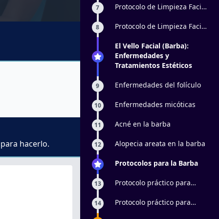
Protocolo de Limpieza Facial
7
Profunda: parte 1
Protocolo de Limpieza Facial
8
Profunda: parte 2
El Vello Facial (Barba):
Enfermedades y
Tratamientos Estéticos
Enfermedades del folículo
9
Enfermedades micóticas
10
Acné en la barba
11
 para hacerlo.
Alopecia areata en la barba
12
Protocolos para la Barba
Protocolo práctico para
13
alopecia en barba: parte 1
Protocolo práctico para
14
alopecia en barba: parte 2