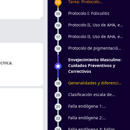
Tarea: Protocolo
antienvejecimiento pieles
masculinas
Protocolo I: Foliculitis
15
Protocolo II, Uso de AHA, en
16
foliculitis superficiales:
Parte 1
Protocolo II, Uso de AHA, en
17
foliculitis superficiales:
Parte 2
Protocolo de pigmentación
18
en barba
Envejecimiento Masculino:
écnica.
Cuidados Preventivos y
Correctivos
Generalidades y diferencias
19
de piel masculina y
femenina
Clasificación escala de
20
Glogau y Rubin
Falla endógena 1:
21
Disfunciones de la
elasticidad
Falla endógena 2:
22
Disfunciones de la
epidermis
Falla endógena 3: Fallas
23