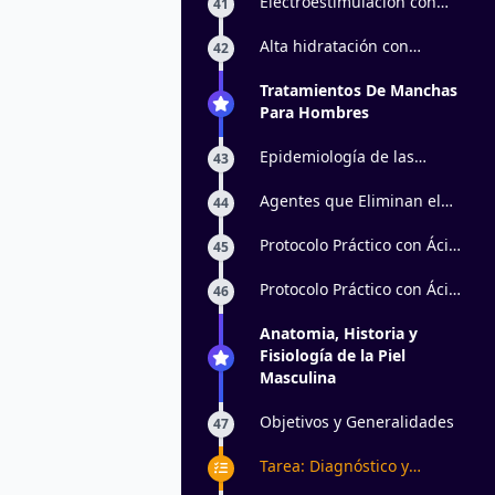
Electroestimulación con
41
momificación: parte 2
Alta hidratación con
42
dermapen
Tratamientos De Manchas
Para Hombres
Epidemiología de las
43
melanocitosis dérmicas
Agentes que Eliminan el
44
Pigmento Retinoides.
Protocolo Práctico con Ácido
45
Glicólico: parte 1
Protocolo Práctico con Ácido
46
Glicólico: parte 2
Anatomia, Historia y
Fisiología de la Piel
Masculina
Objetivos y Generalidades
47
Tarea: Diagnóstico y
Tratamiento de Foliculitis