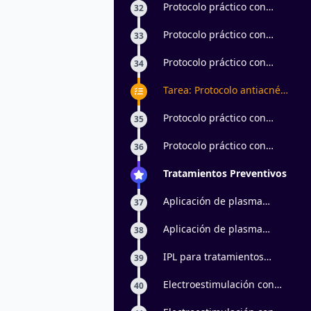
Protocolo práctico con
32
principios activos: parte 1
Protocolo práctico con
33
principios activos: parte 2
Protocolo práctico con
34
principios activos: parte 3
Tarea: Protocolo antiacné
en pieles masculinas
Protocolo práctico con
35
peeling ultrasónico: parte 1
Protocolo práctico con
36
peeling ultrasónico: parte 2
Tratamientos Preventivos
Aplicación de plasma
37
vegetal con
electroporación: parte 1
Aplicación de plasma
38
vegetal con
electroporación: parte 2
IPL para tratamientos
39
antiage
Electroestimulación con
40
momificación: parte 1