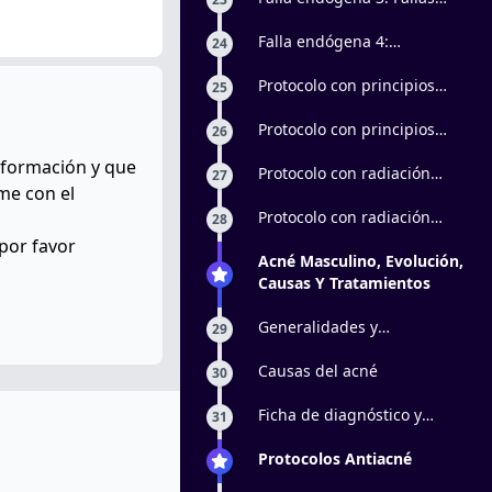
glandulares
Falla endógena 4:
24
Incidencia de los
andrógenos
Protocolo con principios
25
activos: parte 1
Protocolo con principios
26
activos: parte 2
nformación y que
Protocolo con radiación
27
me con el
electromagnética y vacun
facial: parte 1
Protocolo con radiación
28
electromagnética y vacun
 por favor
facial: parte 2
Acné Masculino, Evolución,
Causas Y Tratamientos
Generalidades y
29
clasificación
Causas del acné
30
Ficha de diagnóstico y
31
creación del plan de trabajo
Protocolos Antiacné