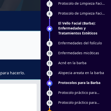
Protocolo de Limpieza Facial
7
Profunda: parte 1
Protocolo de Limpieza Facial
8
Profunda: parte 2
El Vello Facial (Barba):
Enfermedades y
Tratamientos Estéticos
Enfermedades del folículo
9
Enfermedades micóticas
10
Acné en la barba
11
 para hacerlo.
Alopecia areata en la barba
12
Protocolos para la Barba
Protocolo práctico para
13
alopecia en barba: parte 1
Protocolo práctico para
14
alopecia en barba: parte 2