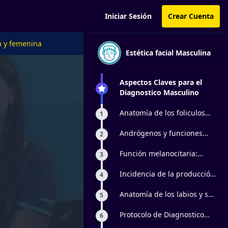
Iniciar Sesión
Crear Cuenta
a y femenina
Estética facial Masculina
Aspectos Claves para el
Diagnostico Masculino
Anatomía de los foliculos
1
pilosos y cuidados
especificos
Andrógenos y funciones
2
glandulares
Función melanocitaria:
3
Color de la piel
Incidencia de la producción
4
de grasa
Anatomía de los labios y su
5
influencia en la aparición
de líneas marioneta
Protocolo de Diagnostico
6
Facial