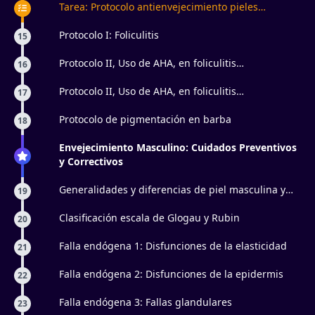
Tarea: Protocolo antienvejecimiento pieles
masculinas
Protocolo I: Foliculitis
15
Protocolo II, Uso de AHA, en foliculitis
16
superficiales: Parte 1
Protocolo II, Uso de AHA, en foliculitis
17
superficiales: Parte 2
Protocolo de pigmentación en barba
18
Envejecimiento Masculino: Cuidados Preventivos
y Correctivos
Generalidades y diferencias de piel masculina y
19
femenina
Clasificación escala de Glogau y Rubin
20
Falla endógena 1: Disfunciones de la elasticidad
21
Falla endógena 2: Disfunciones de la epidermis
22
Falla endógena 3: Fallas glandulares
23