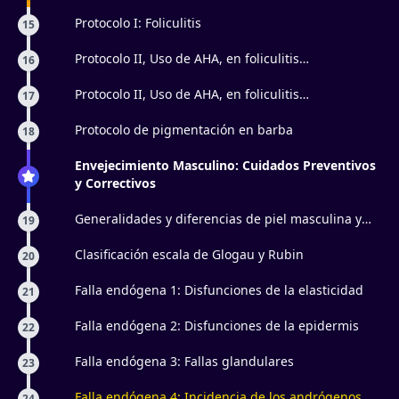
masculinas
Protocolo I: Foliculitis
15
Protocolo II, Uso de AHA, en foliculitis
16
superficiales: Parte 1
Protocolo II, Uso de AHA, en foliculitis
17
superficiales: Parte 2
Protocolo de pigmentación en barba
18
Envejecimiento Masculino: Cuidados Preventivos
y Correctivos
Generalidades y diferencias de piel masculina y
19
femenina
Clasificación escala de Glogau y Rubin
20
Falla endógena 1: Disfunciones de la elasticidad
21
Falla endógena 2: Disfunciones de la epidermis
22
Falla endógena 3: Fallas glandulares
23
Falla endógena 4: Incidencia de los andrógenos
24