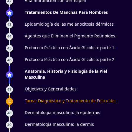
Alta hidratación con dermapen
42
Tratamientos De Manchas Para Hombres
Epidemiología de las melanocitosis dérmicas
43
Agentes que Eliminan el Pigmento Retinoides.
44
Protocolo Práctico con Ácido Glicólico: parte 1
45
Protocolo Práctico con Ácido Glicólico: parte 2
46
Anatomia, Historia y Fisiología de la Piel
Masculina
Objetivos y Generalidades
47
Tarea: Diagnóstico y Tratamiento de Foliculitis
Masculina
Dermatologia masculina: la epidermis
48
Dermatologia masculina: la dermis
49