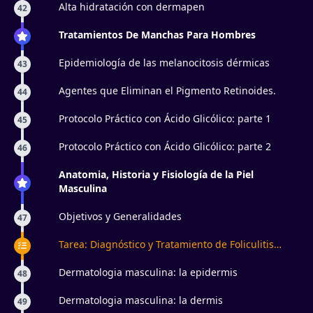
Alta hidratación con dermapen
42
Tratamientos De Manchas Para Hombres
Epidemiología de las melanocitosis dérmicas
43
Agentes que Eliminan el Pigmento Retinoides.
44
Protocolo Práctico con Ácido Glicólico: parte 1
45
Protocolo Práctico con Ácido Glicólico: parte 2
46
Anatomia, Historia y Fisiología de la Piel
Masculina
Objetivos y Generalidades
47
Tarea: Diagnóstico y Tratamiento de Foliculitis
Masculina
Dermatologia masculina: la epidermis
48
Dermatologia masculina: la dermis
49