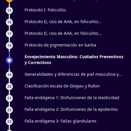
masculinas
Protocolo I: Foliculitis
15
Protocolo II, Uso de AHA, en foliculitis
16
superficiales: Parte 1
Protocolo II, Uso de AHA, en foliculitis
17
superficiales: Parte 2
Protocolo de pigmentación en barba
18
Envejecimiento Masculino: Cuidados Preventivos
y Correctivos
Generalidades y diferencias de piel masculina y
19
femenina
Clasificación escala de Glogau y Rubin
20
Falla endógena 1: Disfunciones de la elasticidad
21
Falla endógena 2: Disfunciones de la epidermis
22
Falla endógena 3: Fallas glandulares
23