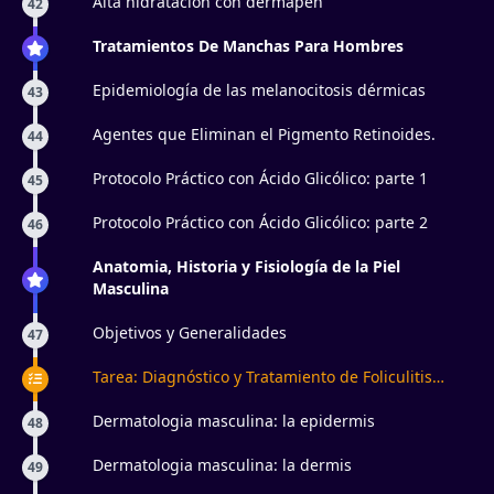
Alta hidratación con dermapen
42
Tratamientos De Manchas Para Hombres
Epidemiología de las melanocitosis dérmicas
43
Agentes que Eliminan el Pigmento Retinoides.
44
Protocolo Práctico con Ácido Glicólico: parte 1
45
Protocolo Práctico con Ácido Glicólico: parte 2
46
Anatomia, Historia y Fisiología de la Piel
Masculina
Objetivos y Generalidades
47
Tarea: Diagnóstico y Tratamiento de Foliculitis
Masculina
Dermatologia masculina: la epidermis
48
Dermatologia masculina: la dermis
49