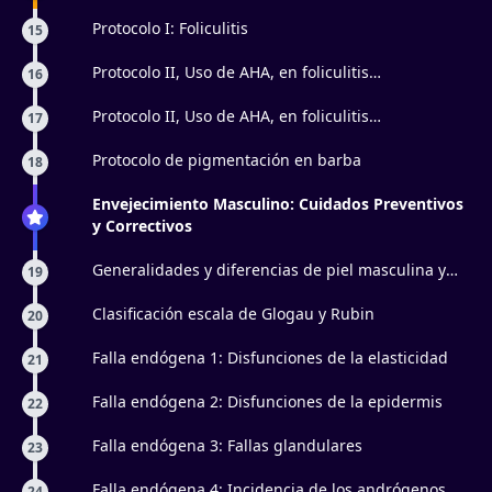
masculinas
Protocolo I: Foliculitis
15
Protocolo II, Uso de AHA, en foliculitis
16
superficiales: Parte 1
Protocolo II, Uso de AHA, en foliculitis
17
superficiales: Parte 2
Protocolo de pigmentación en barba
18
Envejecimiento Masculino: Cuidados Preventivos
y Correctivos
Generalidades y diferencias de piel masculina y
19
femenina
Clasificación escala de Glogau y Rubin
20
Falla endógena 1: Disfunciones de la elasticidad
21
Falla endógena 2: Disfunciones de la epidermis
22
Falla endógena 3: Fallas glandulares
23
Falla endógena 4: Incidencia de los andrógenos
24