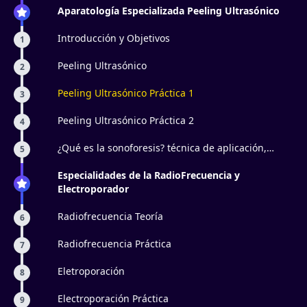
Aparatología Especializada Peeling Ultrasónico
Introducción y Objetivos
1
Peeling Ultrasónico
2
Peeling Ultrasónico Práctica 1
3
Peeling Ultrasónico Práctica 2
4
¿Qué es la sonoforesis? técnica de aplicación,
5
principio activo, ejemplos, y para qué sirve el
ultrasonido.
Especialidades de la RadioFrecuencia y
Electroporador
Radiofrecuencia Teoría
6
Radiofrecuencia Práctica
7
Eletroporación
8
Electroporación Práctica
9