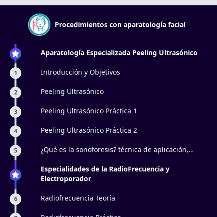
Procedimientos con aparatología facial
Aparatología Especializada Peeling Ultrasónico
Introducción y Objetivos
1
Peeling Ultrasónico
2
Peeling Ultrasónico Práctica 1
3
Peeling Ultrasónico Práctica 2
4
¿Qué es la sonoforesis? técnica de aplicación,
5
principio activo, ejemplos, y para qué sirve el
ultrasonido.
Especialidades de la RadioFrecuencia y
Electroporador
Radiofrecuencia Teoría
6