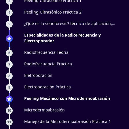
Peeling Ultrasónico Práctica 1
3
Peeling Ultrasónico Práctica 2
4
¿Qué es la sonoforesis? técnica de aplicación,
5
principio activo, ejemplos, y para qué sirve el
ultrasonido.
Especialidades de la RadioFrecuencia y
Electroporador
Radiofrecuencia Teoría
6
Radiofrecuencia Práctica
7
Eletroporación
8
Electroporación Práctica
9
Peeling Mecánico con Microdermoabrasión
Microdermoabrasión
10
Manejo de la Microdermoabrasión Práctica 1
11