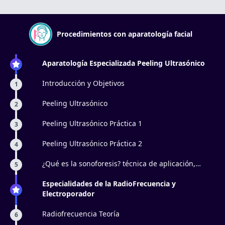
Procedimientos con aparatología facial
Aparatología Especializada Peeling Ultrasónico
Introducción y Objetivos
1
Peeling Ultrasónico
2
Peeling Ultrasónico Práctica 1
3
Peeling Ultrasónico Práctica 2
4
¿Qué es la sonoforesis? técnica de aplicación,
5
principio activo, ejemplos, y para qué sirve el
ultrasonido.
Especialidades de la RadioFrecuencia y
Electroporador
Radiofrecuencia Teoría
6