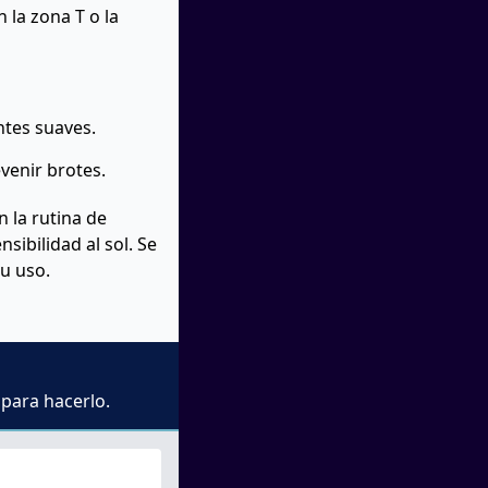
 la zona T o la
ntes suaves.
evenir brotes.
 la rutina de
sibilidad al sol. Se
su uso.
 para hacerlo.