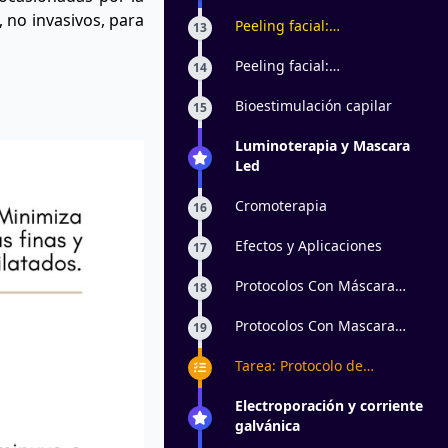
, no invasivos, para
Peeling facial:
13
Generalidades y biotipos de
piel
Peeling facial:
14
microdermoabrasión
Bioestimulación capilar
15
Luminoterapia y Mascara
Led
Cromoterapia
16
Efectos y Aplicaciones
17
Protocolos Con Máscara
18
Led: Preparación de la piel
Protocolos Con Mascara
19
Led: Tratamiento
Tarea: Protocolo de
Luminoterapia en Pieles
Maduras
Electroporación y corriente
galvánica