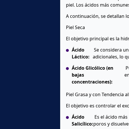
piel. Los ácidos más comunes
A continuación, se detallan 
Piel Seca
El objetivo principal es la hi
Ácido
Se considera uno
Láctico:
adicionales, lo q
Ácido Glicólico (en
Pu
bajas
em
concentraciones):
Piel Grasa y con Tendencia a
El objetivo es controlar el e
Ácido
Es el ácido más 
Salicílico:
poros y disuelve