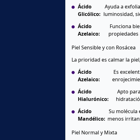
Ácido
Ayuda a exfolia
Glicólico:
luminosidad, si
Ácido
Funciona bien
Azelaico:
propiedades 
Piel Sensible y con Rosácea
La prioridad es calmar la piel
Ácido
Es excelent
Azelaico:
enrojecimie
Ácido
Apto para 
Hialurónico:
hidratació
Ácido
Su molécula e
Mandélico:
menos irritant
Piel Normal y Mixta