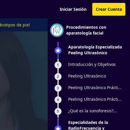
Iniciar Sesión
Crear Cuenta
biotipos de piel
Procedimientos con
aparatología facial
Aparatología Especializada
Peeling Ultrasónico
Introducción y Objetivos
1
Peeling Ultrasónico
2
Peeling Ultrasónico Práctica
3
1
Peeling Ultrasónico Práctica
4
2
¿Qué es la sonoforesis?
5
técnica de aplicación,
principio activo, ejemplos, y
Especialidades de la
para qué sirve el
RadioFrecuencia y