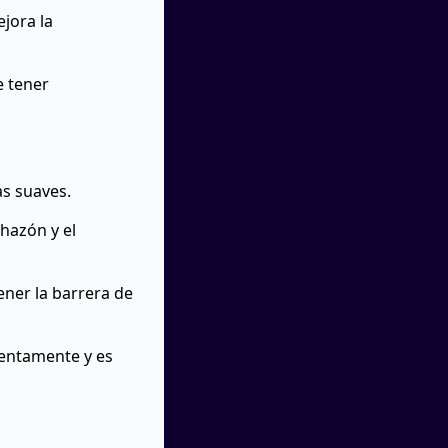
ejora la
e tener
las suaves.
chazón y el
ener la barrera de
lentamente y es