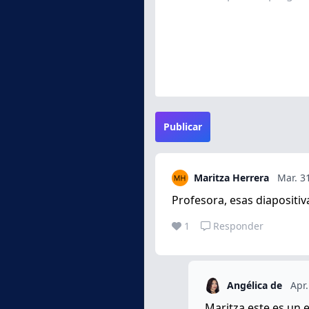
Publicar
Maritza Herrera
Mar. 3
Profesora, esas diapositi
1
Responder
Angélica de
Apr.
Maritza este es un 