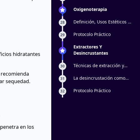
Oxigenoterapia
Definición, Usos Estéticos y
28
Efectos Fisiológicos
Protocolo Práctico
29
Extractores Y
Desincrustantes
icios hidratantes
Técnicas de extracción y
30
preparación de PIL
e recomienda
La desincrustación como
31
tar sequedad.
parte fundamental de la
higiene facial
Protocolo Práctico
32
.
 penetra en los