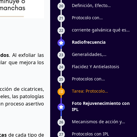
Definición, Efecto
20
Fisiológico y Usos
Protocolo con
21
Electroporador
corriente galvánica qué es,
22
contraindicaciones,
iontoforesis
Radiofrecuencia
Generalidades,
odos
. Al exfoliar las
23
Indicaciones Y
ular que mejora los
Contraindicaciones
Flacidez Y Antielastosis
24
Protocolos con
25
Radiofrecuencia
cción de cicatrices,
Tarea: Protocolo
eles, las patologías
rejuvenecimiento facial
 un proceso asertivo
Foto Rejuvenecimiento con
IPL
Mecanismos de acción y
26
usos en antienvejecimiento
Protocolos con IPL
cas
de cada tipo de
27