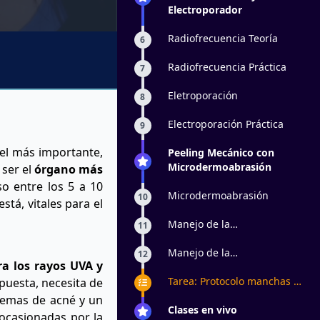
ultrasonido.
Electroporador
Radiofrecuencia Teoría
6
Radiofrecuencia Práctica
7
Eletroporación
8
Electroporación Práctica
9
 el más importante,
Peeling Mecánico con
Microdermoabrasión
 ser el
órgano más
o entre los 5 a 10
Microdermoabrasión
10
tá, vitales para el
Manejo de la
11
Microdermoabrasión
Práctica 1
Manejo de la
12
a los rayos UVA y
Microdermoabrasión
Práctica 2
Tarea: Protocolo manchas y
xpuesta, necesita de
cicatrices
lemas de acné y un
Clases en vivo
 ocasionadas por la