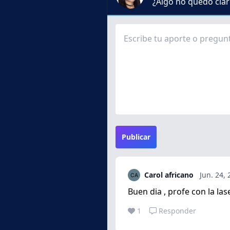
¿Algo no quedó claro
Publicar
Carol africano
Jun. 24,
Buen dia , profe con la la
1
Responder