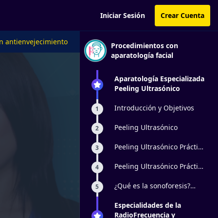
Iniciar Sesión
Crear Cuenta
n antienvejecimiento
Procedimientos con
aparatología facial
Aparatología Especializada
Peeling Ultrasónico
Introducción y Objetivos
1
Peeling Ultrasónico
2
Peeling Ultrasónico Práctica
3
1
Peeling Ultrasónico Práctica
4
2
¿Qué es la sonoforesis?
5
técnica de aplicación,
principio activo, ejemplos, y
Especialidades de la
para qué sirve el
RadioFrecuencia y