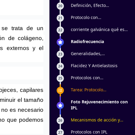
Definición, Efecto
20
Fisiológico y Usos
Protocolo con
21
Electroporador
 se trata de un 
corriente galvánica qué es,
22
contraindicaciones,
ón de colágeno, 
iontoforesis
Radiofrecuencia
 externos y el 
Generalidades,
23
Indicaciones Y
Contraindicaciones
Flacidez Y Antielastosis
24
Protocolos con
25
Radiofrecuencia
Tarea: Protocolo
ojeces, capilares 
rejuvenecimiento facial
minuir el tamaño 
Foto Rejuvenecimiento con
IPL
 no es necesario 
sino que podemos 
Mecanismos de acción y
26
usos en antienvejecimiento
Protocolos con IPL
27