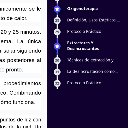
Oxigenoterapia
únicamente se le 
to de calor.
Definición, Usos Estéticos y
28
Efectos Fisiológicos
Protocolo Práctico
20 y 25 minutos, 
29
lema. La única 
Extractores Y
Desincrustantes
 solar siguiendo 
Técnicas de extracción y
s posteriores al 
30
preparación de PIL
ce pronto.
La desincrustación como
31
parte fundamental de la
higiene facial
Protocolo Práctico
 procedimientos 
32
ico
. Combinando 
cómo funciona.
puntos de luz con 
os de la piel. Un 