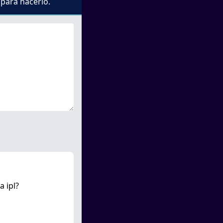
 para hacerlo.
 ipl?