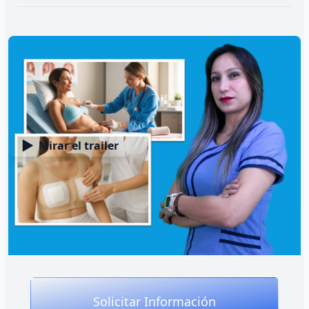
Habilidades que desarrollarás
Mirar el trailer
Seguimiento
personalizado
postquirúrgico
Solicitar Información