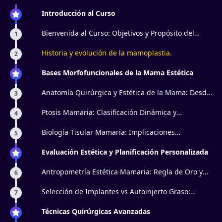
Introducción al Curso
Bienvenida al Curso: Objetivos y Propósito del
1
Aprendizaje
Historia y evolución de la mamoplastia.
2
Bases Morfofuncionales de la Mama Estética
Anatomía Quirúrgica y Estética de la Mama: Desde
3
Cooper Hasta la Fascia de Sorgius
Ptosis Mamaria: Clasificación Dinámica y
4
Evaluación Funcional
Biología Tisular Mamaria: Implicaciones
5
Quirúrgicas de la Piel, Grasa y Parénquima
Evaluación Estética y Planificación Personalizada
Antropometría Estética Mamaria: Regla de Oro y
6
Relación Toraco-Mamaria
Selección de Implantes vs Autoinjerto Graso:
7
Indicaciones y Decisión Clínica
Técnicas Quirúrgicas Avanzadas