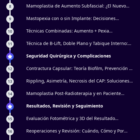
Mamoplastia de Aumento Subfascial: ¿El Nuevo
8
Estándar?
Mastopexia con o sin Implante: Decisiones
9
Basadas en Evidencia
Técnicas Combinadas: Aumento + Pexia
10
Simultánea sin Complicaciones
Técnica de B-Lift, Doble Plano y Tabique Interno:
11
Nuevas Fronteras
Seguridad Quirúrgica y Complicaciones
Contractura Capsular: Teoría Biofilm, Prevención y
12
Manejo Actual
Rippling, Asimetría, Necrosis del CAP: Soluciones
13
Avanzadas
Mamoplastia Post-Radioterapia y en Paciente
14
Oncológica: Cuidados Especiales
Resultados, Revisión y Seguimiento
Evaluación Fotométrica y 3D del Resultado
15
Mamario Estético
Reoperaciones y Revisión: Cuándo, Cómo y Por
16
Qué