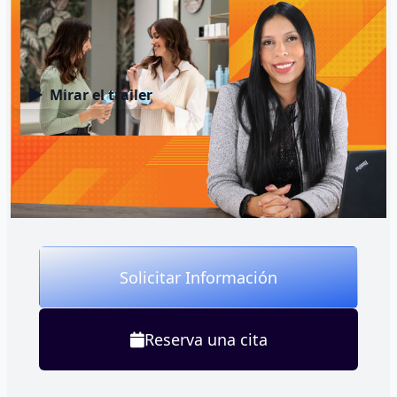
de inmediato en tu vida profesional. Al finalizar,
estarás listo para enfrentar los desafíos del
mercado estético con seguridad y competencias
avanzadas, convirtiéndote en un especialista en
ventas de tratamientos estéticos con valoraciones
Mirar el trailer
comerciales, preparado para impactar
positivamente en tu carrera y en la vida de tus
clientes.
Solicitar Información
Reserva una cita