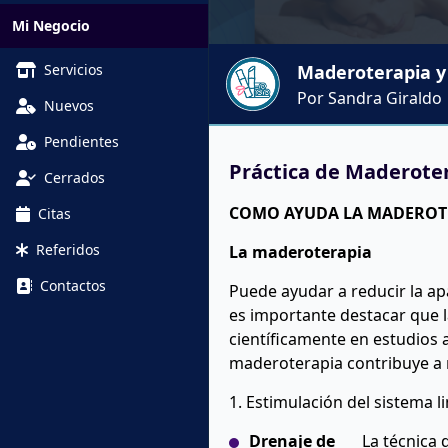
Mi Negocio
Servicios
Maderoterapia 
Por Sandra Giraldo
Nuevos
Pendientes
Práctica de Maderoter
Cerrados
COMO AYUDA LA MADEROTER
Citas
Referidos
La maderoterapia
Contactos
Puede ayudar a reducir la apa
es importante destacar que l
científicamente en estudios 
maderoterapia contribuye a me
1. Estimulación del sistema l
Drenaje de
La técnica 