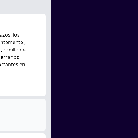
azos. los
entemente ,
, rodillo de
 cerrando
portantes en