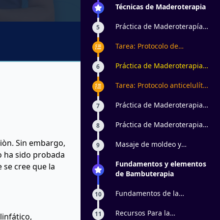
maderoterapia y técnica
Técnicas de Maderoterapia
manual
Práctica de Maderoterapía
5
de Reducción
Tarea: Protocolo de
reducción con
maderoterapia y
Práctica de Maderoterapia
6
bambuterapia
para Celulitis
Tarea: Protocolo anticelulítis
con maderoterapia y
bambuterapia
Práctica de Maderoterapia
7
para Tonificación
Práctica de Maderoterapia
8
para Relajación
ciòn. Sin embargo,
Masaje de moldeo y
9
no ha sido probada
reducción con Madero
terapia
Fundamentos y elementos
 se cree que la
de Bambuterapia
Fundamentos de la
10
Bambuterapia
Recursos Para la
11
infático,