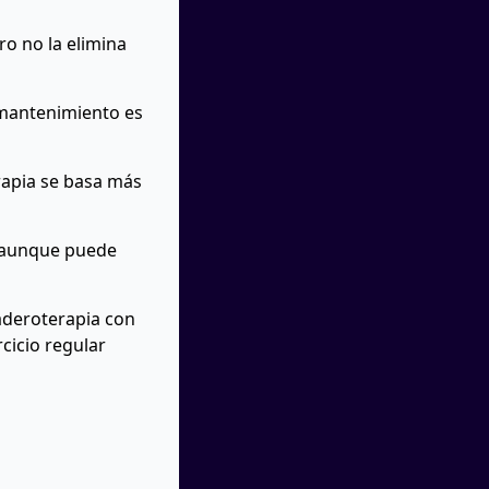
ro no la elimina
 mantenimiento es
rapia se basa más
, aunque puede
aderoterapia con
rcicio regular