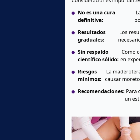
Consideraciones importante
No es una cura
La
definitiva:
po
Resultados
Los resul
graduales:
necesari
Sin respaldo
Como co
científico sólido:
en exper
Riesgos
La maderotera
mínimos:
causar moreton
Recomendaciones:
Para o
un est