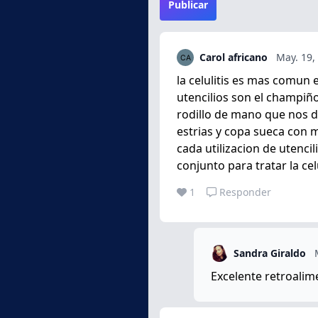
Publicar
Carol africano
May. 19,
la celulitis es mas comun
utencilios son el champiñ
rodillo de mano que nos de
estrias y copa sueca con m
cada utilizacion de utenci
conjunto para tratar la celu
1
Responder
Sandra Giraldo
Excelente retroalim