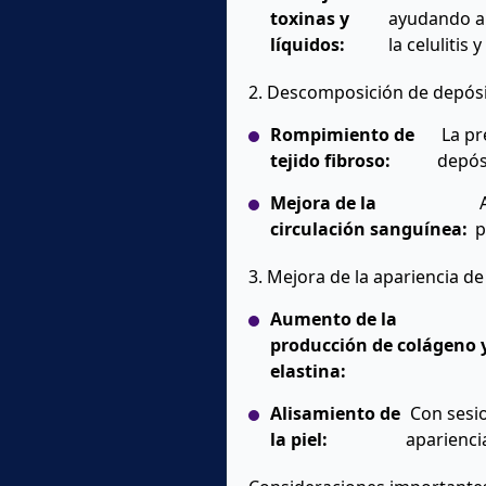
toxinas y
ayudando al
líquidos:
la celulitis 
2. Descomposición de depósi
Rompimiento de
La pr
tejido fibroso:
depósi
Mejora de la
A
circulación sanguínea:
p
3. Mejora de la apariencia de 
Aumento de la
producción de colágeno 
elastina:
Alisamiento de
Con sesio
la piel:
aparienci