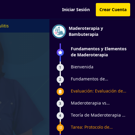
Iniciar Sesión
Crear Cuenta
litis
Maderoterapia y
Bambuterapia
Fundamentos y Elementos
de Maderoterapia
Bienvenida
1
Fundamentos de
2
Maderoterapia
Evaluación: Evaluación de
Masaje y Maderoterapia
Maderoterapia vs
3
metaloterapia
Teoría de Maderoterapia de
4
Reducción
Tarea: Protocolo de
reducción con