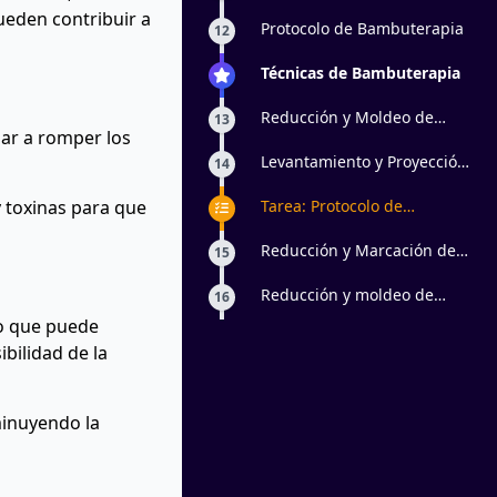
Bambuterapia
ueden contribuir a
Protocolo de Bambuterapia
12
Técnicas de Bambuterapia
Reducción y Moldeo de
13
ar a romper los
abdomen
Levantamiento y Proyección
14
de glúteos
y toxinas para que
Tarea: Protocolo de
levantamiento de glúteos
con maderoterapia y
Reducción y Marcación de
15
bambuterapia
Cintura
Reducción y moldeo de
16
brazos
lo que puede
ibilidad de la
sminuyendo la