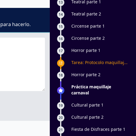
Teatral parte 1
13
Teatral parte 2
14
 para hacerlo.
Circense parte 1
15
Circense parte 2
16
Horror parte 1
17
Tarea: Protocolo maquillaje
escénico
Horror parte 2
18
Práctica maquillaje
carnaval
Cultural parte 1
19
Cultural parte 2
20
Fiesta de Disfraces parte 1
21