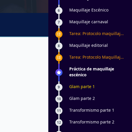
Maquillaje Escénico
6
Maquillaje carnaval
7
Tarea: Protocolo maquillaje
de carnaval
Maquillaje editorial
8
Tarea: Protocolo Maquillaje
Editorial
Práctica de maquillaje
escénico
Glam parte 1
9
Glam parte 2
10
Transformismo parte 1
11
Transformismo parte 2
12