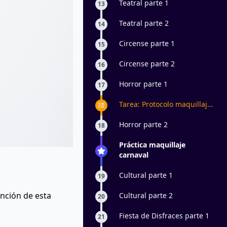
Teatral parte 1
13
Teatral parte 2
14
Circense parte 1
15
Circense parte 2
16
Horror parte 1
17
Tarea: Protocolo maquillaje
escénico
Horror parte 2
18
Práctica maquillaje
carnaval
Cultural parte 1
19
ención de esta
Cultural parte 2
20
Fiesta de Disfraces parte 1
21