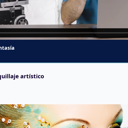
ntasía
llaje artístico