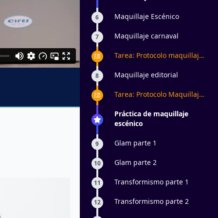
Maquillaje Escénico
6
Maquillaje carnaval
7
Tarea: Protocolo maquillaje
de carnaval
Maquillaje editorial
8
Tarea: Protocolo Maquillaje
Editorial
Práctica de maquillaje
escénico
Glam parte 1
9
Glam parte 2
10
Transformismo parte 1
11
Transformismo parte 2
12