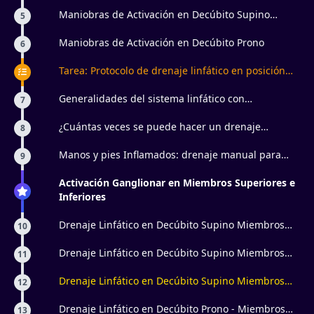
Miembros Superiores
Maniobras de Activación en Decúbito Supino
5
Miembros Inferiores
Maniobras de Activación en Decúbito Prono
6
Tarea: Protocolo de drenaje linfático en posición
decúbito supino y prono
Generalidades del sistema linfático con
7
presoterapia
¿Cuántas veces se puede hacer un drenaje
8
linfático y cuánto cobrar por ello?
Manos y pies Inflamados: drenaje manual para
9
prevenir y corregirlo
Activación Ganglionar en Miembros Superiores e
Inferiores
Drenaje Linfático en Decúbito Supino Miembros
10
Superiores 1
Drenaje Linfático en Decúbito Supino Miembros
11
Superiores 2
Drenaje Linfático en Decúbito Supino Miembros
12
Inferiores
Drenaje Linfático en Decúbito Prono - Miembros
13