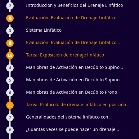
Introducción y Beneficios del Drenaje Linfático
2
Evaluación: Evaluación de Drenaje Linfático
Sistema Linfático
3
Evaluación: Evaluación de Drenaje Linfático
Manual
Tarea: Exposición de drenaje linfático
Maniobras de Activación en Decúbito Supino
4
Miembros Superiores
Maniobras de Activación en Decúbito Supino
5
Miembros Inferiores
Maniobras de Activación en Decúbito Prono
6
Tarea: Protocolo de drenaje linfático en posición
decúbito supino y prono
Generalidades del sistema linfático con
7
presoterapia
¿Cuántas veces se puede hacer un drenaje
8
linfático y cuánto cobrar por ello?