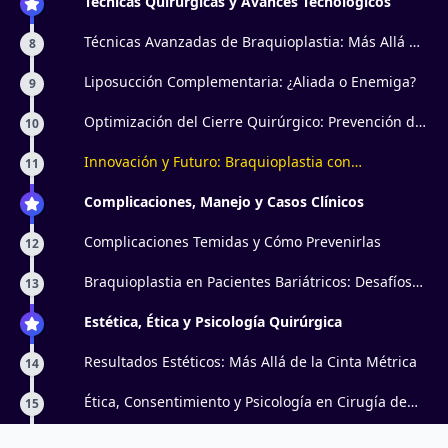
Técnicas Quirúrgicas y Avances Tecnológicos
Técnicas Avanzadas de Braquioplastia: Más Allá de
8
la Clásica
Liposucción Complementaria: ¿Aliada o Enemiga?
9
Optimización del Cierre Quirúrgico: Prevención de
10
Cicatrices
Innovación y Futuro: Braquioplastia con
11
Tecnologías Emergentes
Complicaciones, Manejo y Casos Clínicos
Complicaciones Temidas y Cómo Prevenirlas
12
Braquioplastia en Pacientes Bariátricos: Desafíos
13
Reales
Estética, Ética y Psicología Quirúrgica
Resultados Estéticos: Más Allá de la Cinta Métrica
14
Ética, Consentimiento y Psicología en Cirugía de
15
Contorno Corporal