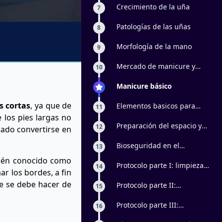
Crecimiento de la uña
7
Patologías de las uñas
8
Morfología de la mano
9
Mercado de manicure y
10
pedicure
Manicure básico
s cortas
, ya que de
Elementos basicos para
11
manicure y pedicure
 los pies largas no
Preparación del espacio y
12
rado convertirse en
sus herramientas
Bioseguridad en el
13
procedimiento
ién conocido como
Protocolo parte I: limpieza,
14
ar los bordes, a fin
desinfección y esterilización
ue se debe hacer de
de elementos de trabajo -
Protocolo parte II:
15
Preparación de la uña
Hidratación de cutícula y
exfoliación
Protocolo parte III:
16
Maquillaje y esmaltado -