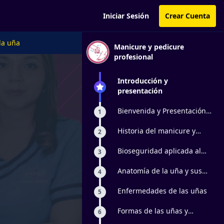
Iniciar Sesión
Crear Cuenta
la uña
Manicure y pedicure
profesional
Introducción y
presentación
Bienvenida y Presentación
1
al curso de manicure
Historia del manicure y
2
pedicure
Bioseguridad aplicada al
3
cuidado estético de manos
y pies
Anatomía de la uña y sus
4
partes
Enfermedades de las uñas
5
Formas de las uñas y
6
Características