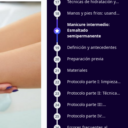
Maquillaje francés clásico
Técnicas de hidratación y
17
exfoliación
Manos y pies frios: usando
18
la crioterapia en manicure y
pedicure
Manicure intermedio:
Esmaltado
semipermanente
Definición y antecedentes
19
Preparación previa
20
Materiales
21
Protocolo parte I: limpieza
22
en seco y/o en agua y
preparación de la uña
Protocolo parte II: Técnica
23
de maquillaje
Protocolo parte III:
24
Decoración y sellado del
maquillaje
Protocolo parte IV:
25
Hidratación y cuidados
Errores frecuentes al
26