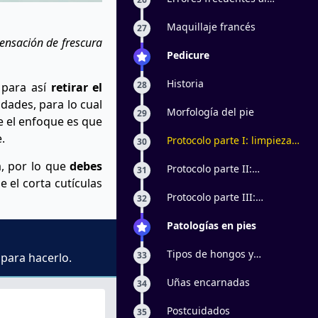
esmaltar
Maquillaje francés
27
ensación de frescura
Pedicure
Historia
28
 para así
retirar el
idades, para lo cual
Morfología del pie
29
ue el enfoque es que
.
Protocolo parte I: limpieza y
30
preparación de la uña
a, por lo que
debes
Protocolo parte II:
31
 el corta cutículas
Hidratación y Exfoliación
Protocolo parte III:
32
Maquillaje y Esmaltado
Patologías en pies
Tipos de hongos y
33
 para hacerlo.
tratamiento
Uñas encarnadas
34
Postcuidados
35