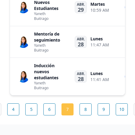
Nuevos
Martes
ABR.
Indu
Estudiantes
29
10:59 AM
Yaneth
Buitrago
Mentoría de
Lunes
ABR.
seguimiento
Me
28
11:47 AM
Yaneth
Buitrago
Inducción
nuevos
Lunes
ABR.
Indu
estudiantes
28
11:41 AM
Yaneth
Buitrago
4
5
6
7
8
9
10