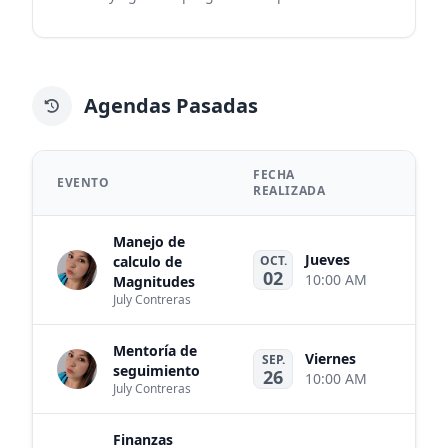
Agendas Pasadas
FECHA
EVENTO
REALIZADA
Manejo de
Jueves
calculo de
OCT.
02
10:00 AM
Magnitudes
July Contreras
Mentoría de
Viernes
SEP.
Me
seguimiento
26
10:00 AM
July Contreras
Finanzas