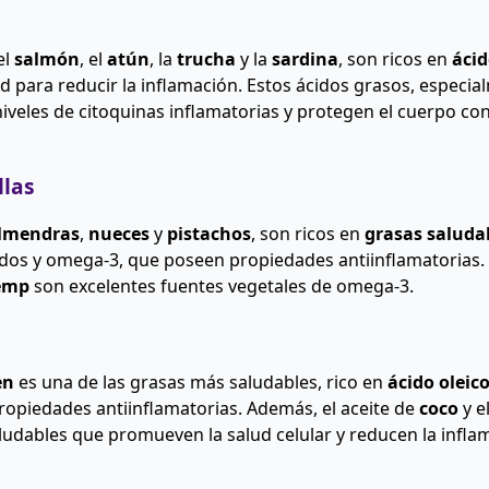
el
salmón
, el
atún
, la
trucha
y la
sardina
, son ricos en
áci
d para reducir la inflamación. Estos ácidos grasos, especia
niveles de citoquinas inflamatorias y protegen el cuerpo con
llas
lmendras
,
nueces
y
pistachos
, son ricos en
grasas saluda
os y omega-3, que poseen propiedades antiinflamatorias.
emp
son excelentes fuentes vegetales de omega-3.
en
es una de las grasas más saludables, rico en
ácido oleic
opiedades antiinflamatorias. Además, el aceite de
coco
y e
udables que promueven la salud celular y reducen la infla