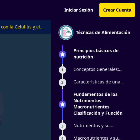
Iniciar Sesión
Crear Cuenta
on la Celulitis y el
Técnicas de Alimentación
Principios básicos de
nutrición
Conceptos Generales:
1
Alimento - Dieta - Nutrición
Características de una
2
Buena Alimentación
Fundamentos de los
Nutrimentos:
Macronutrientes
Clasificación y Función
Nutrimentos y su
3
clasificación
Macronutrientes y su
4