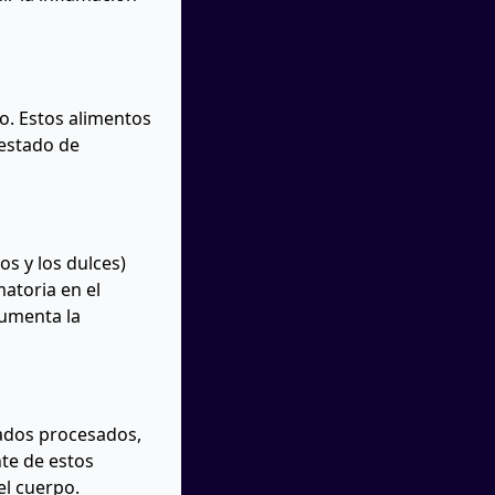
. Estos alimentos
 estado de
s y los dulces)
atoria en el
aumenta la
eados procesados,
te de estos
el cuerpo.