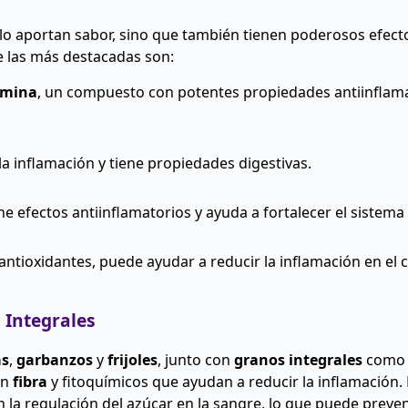
lo aportan sabor, sino que también tienen poderosos efect
e las más destacadas son:
umina
, un compuesto con potentes propiedades antiinflama
 la inflamación y tiene propiedades digestivas.
ene efectos antiinflamatorios y ayuda a fortalecer el sistem
antioxidantes, puede ayudar a reducir la inflamación en el 
 Integrales
as
,
garbanzos
y
frijoles
, junto con
granos integrales
com
en
fibra
y fitoquímicos que ayudan a reducir la inflamación.
 la regulación del azúcar en la sangre, lo que puede preven