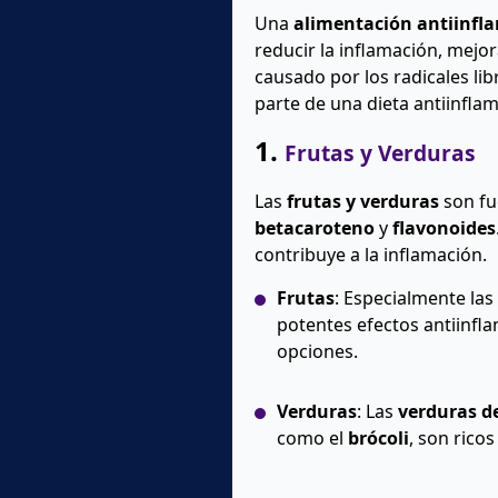
Una
alimentación antiinfl
reducir la inflamación, mejor
causado por los radicales li
parte de una dieta antiinflam
1.
Frutas y Verduras
Las
frutas y verduras
son fu
betacaroteno
y
flavonoides
contribuye a la inflamación.
Frutas
: Especialmente las
potentes efectos antiinfl
opciones.
Verduras
: Las
verduras d
como el
brócoli
, son rico