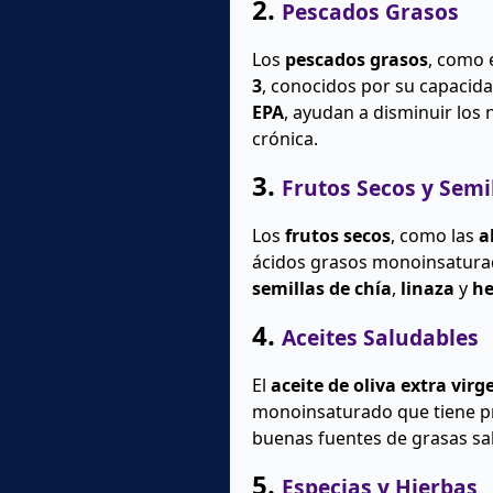
2.
Pescados Grasos
Los
pescados grasos
, como 
3
, conocidos por su capacida
EPA
, ayudan a disminuir los 
crónica.
3.
Frutos Secos y Semi
Los
frutos secos
, como las
a
ácidos grasos monoinsaturad
semillas de chía
,
linaza
y
h
4.
Aceites Saludables
El
aceite de oliva extra virg
monoinsaturado que tiene pr
buenas fuentes de grasas sal
5.
Especias y Hierbas