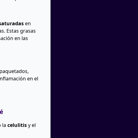
saturadas
en
s. Estas grasas
mación en las
empaquetados,
nflamación en el
né
 la
celulitis
y el