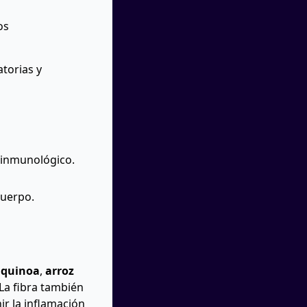
os
torias y
a inmunológico.
cuerpo.
o
quinoa
,
arroz
 La fibra también
ir la inflamación