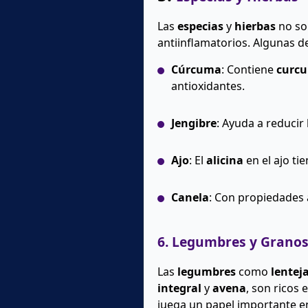
Las
especias
y
hierbas
no so
antiinflamatorios. Algunas d
Cúrcuma
: Contiene
curc
antioxidantes.
Jengibre
: Ayuda a reducir
Ajo
: El
alicina
en el ajo ti
Canela
: Con propiedades 
6. Legumbres y Granos
Las
legumbres
como
lentej
integral
y
avena
, son ricos 
juega un papel importante en