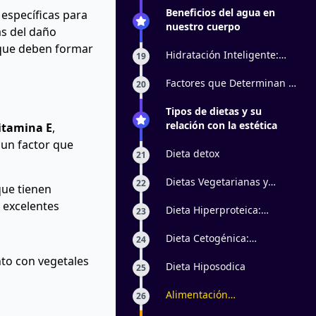
según Objetivo Estético
Beneficios del agua en
específicas para
Individual
nuestro cuerpo
as del daño
s que deben formar
Hidratación Inteligente:
19
Agua, Piel y Metabolismo
en Equilibrio
Factores que Determinan el
20
Consumo de Agua
Tipos de dietas y su
relación con la estética
itamina E
,
 un factor que
Dieta detox
21
Dietas Vegetarianas y
22
que tienen
Veganas en la Estética
 excelentes
Dieta Hiperproteica:
23
Beneficios y Riesgos
Dieta Cetogénica:
24
Beneficios y Riesgos
nto con vegetales
Dieta Hiposodica
25
Alimentación
26
Antiinflamatoria y su