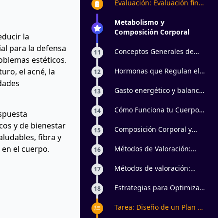
Evaluación: Evaluación final
de Nutrición
Metabolismo y
Composición Corporal
ducir la
al para la defensa
Conceptos Generales de
11
oblemas estéticos.
Metabolismo
ro, el acné, la
Hormonas que Regulan el
12
Metabolismo
dades
Gasto energético y balance
13
calórico
Cómo Funciona tu Cuerpo
14
spuesta
para Perder Peso
icos y de bienestar
Composición Corporal y
15
ludables, fibra y
métodos de valoración
 en el cuerpo.
Métodos de Valoración:
16
Plicometría
Métodos de valoración:
17
Bioimpedancia Eléctrica
Estrategias para Optimizar
18
el Metabolismo de Forma
Saludable
Tarea: Diseño de un Plan de
Alimentación Saludable