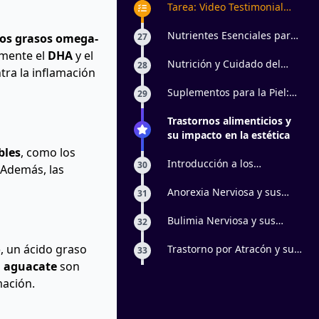
Relación con la Celulitis y el
Tarea: Video Testimonial
Acné
para Redes Sociales – Dieta
Anti-Inflamatoria y su
Nutrientes Esenciales para
dos grasos omega-
27
Relación con la Estética
la Salud de la Piel
lmente el
DHA
y el
Nutrición y Cuidado del
28
tra la inflamación
Cabello y las Uñas
Suplementos para la Piel:
29
¿Son Necesarios?
Trastornos alimenticios y
su impacto en la estética
bles
, como los
Introducción a los
30
 Además, las
Trastornos de la Conducta
Alimentaria (TCA)
Anorexia Nerviosa y sus
31
Consecuencias
Bulimia Nerviosa y sus
32
Efectos en la Apariencia
o
, un ácido graso
Física
Trastorno por Atracón y su
33
Relación con la Salud de la
l
aguacate
son
Piel y el Cuerpo
mación.