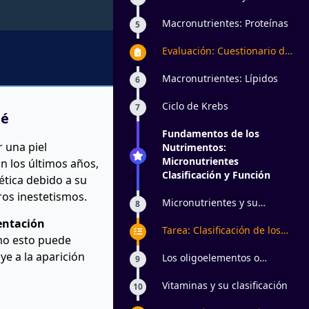
clasificación
Macronutrientes: Proteínas
5
Evaluación: Cuestionario de
Repaso Nutrición
Macronutrientes: Lípidos
6
Ciclo de Krebs
7
né
Fundamentos de los
 una piel
Nutrimentos:
Micronutrientes
En los últimos años,
Clasificación y Función
ética debido a su
tros inestetismos.
Micronutrientes y su
8
clasificación
entación
Tarea: Clasificación de los
ómo esto puede
Nutrientes y su Función
ye a la aparición
Estética
Los oligoelementos o
9
minerales
Vitaminas y su clasificación
10