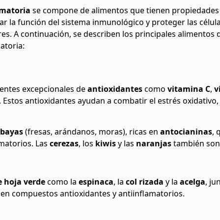
amatoria
se compone de alimentos que tienen propiedades 
ar la función del sistema inmunológico y proteger las célul
bres. A continuación, se describen los principales alimento
atoria:
entes excepcionales de
antioxidantes
como
vitamina C
,
v
. Estos antioxidantes ayudan a combatir el estrés oxidativo,
bayas
(fresas, arándanos, moras), ricas en
antocianinas
, 
amatorios. Las
cerezas
, los
kiwis
y las
naranjas
también son
e hoja verde
como la
espinaca
, la
col rizada
y la
acelga
, ju
s en compuestos antioxidantes y antiinflamatorios.