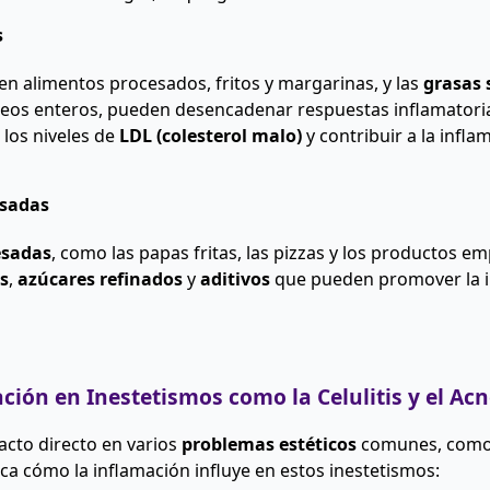
s
 en alimentos procesados, fritos y margarinas, y las
grasas 
cteos enteros, pueden desencadenar respuestas inflamatoria
los niveles de
LDL (colesterol malo)
y contribuir a la infla
esadas
esadas
, como las papas fritas, las pizzas y los productos 
s
,
azúcares refinados
y
aditivos
que pueden promover la i
ción en Inestetismos como la Celulitis y el Ac
acto directo en varios
problemas estéticos
comunes, como
ica cómo la inflamación influye en estos inestetismos: