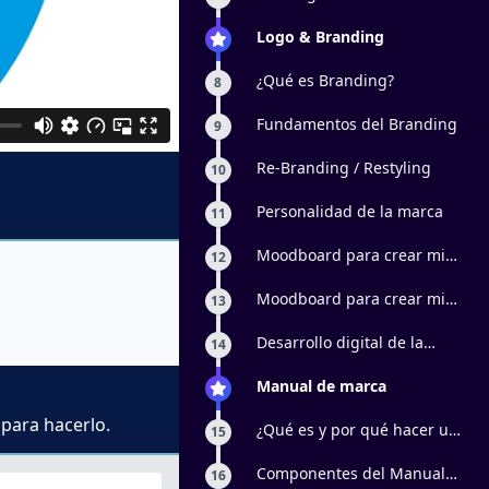
identificador
Logo & Branding
¿Qué es Branding?
8
Fundamentos del Branding
9
Re-Branding / Restyling
10
Personalidad de la marca
11
Moodboard para crear mi
12
logo: parte 1
Moodboard para crear mi
13
logo: parte 2
Desarrollo digital de la
14
marca
Manual de marca
 para hacerlo.
¿Qué es y por qué hacer un
15
manual de marca?
Componentes del Manual
16