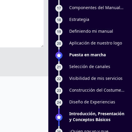
de Marca: parte 1
Componentes del Manual
17
de Marca: parte 2
Estrategia
18
Definiendo mi manual
19
Aplicación de nuestro logo
20
Puesta en marcha
Selección de canales
21
Visibilidad de mis servicios
22
Construcción del Costumer
23
Journey
Diseño de Experiencias
24
Introducción, Presentación
y Conceptos Básicos
¿Quien soy yo y que
25