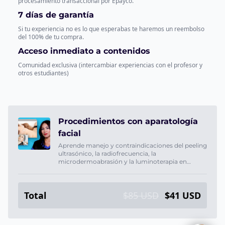
procesamiento transaccional por Epayco.
7 días de garantía
Si tu experiencia no es lo que esperabas te haremos un reembolso
del 100% de tu compra.
Acceso inmediato a contenidos
Comunidad exclusiva (intercambiar experiencias con el profesor y
otros estudiantes)
Procedimientos con aparatología
facial
Aprende manejo y contraindicaciones del peeling
ultrasónico, la radiofrecuencia, la
microdermoabrasión y la luminoterapia en
protocolos de lifting y rejuvenecimiento facial.
Total
$85 USD
$41 USD