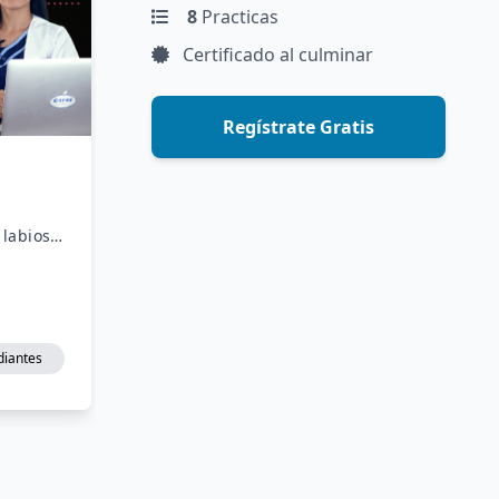
8
Practicas
Certificado al culminar
Regístrate Gratis
labios y
mógrafo
ndo los
 piel.
diantes