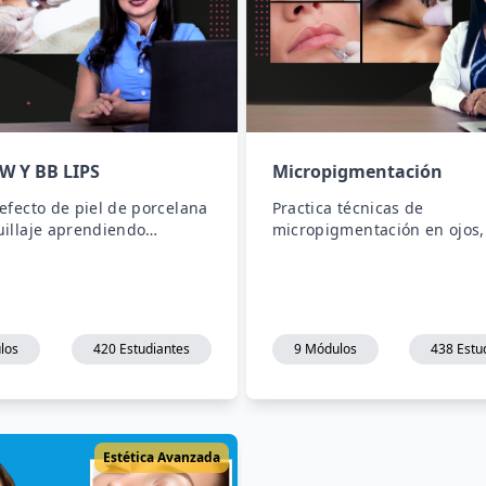
W Y BB LIPS
Micropigmentación
efecto de piel de porcelana
Practica técnicas de
illaje aprendiendo
micropigmentación en ojos, 
 de pigmentación de la piel
cejas haciendo uso del der
oagujas que difuminan
y microblading e identifica
y líneas de expresión.
pigmentos para cada tipo de
los
420 Estudiantes
9 Módulos
438 Estu
Estética Avanzada