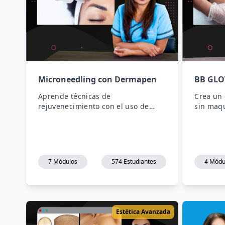
BB GLO
Microneedling con Dermapen
Crea un 
Aprende técnicas de
sin maqu
rejuvenecimiento con el uso de
técnicas
Dermapen, combatiendo la alopecia
con nan
y eliminando cicatrices, manchas y
manchas 
líneas de expresión.
4 Módu
7 Módulos
574 Estudiantes
Estética Avanzada