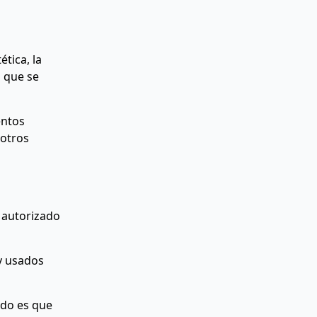
tica, la
s que se
entos
 otros
á autorizado
y usados
ado es que