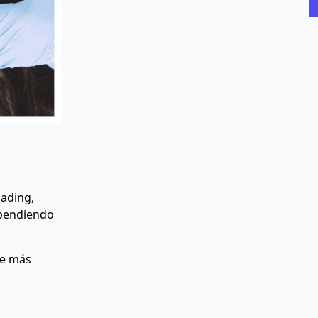
ading,
ependiendo
de más