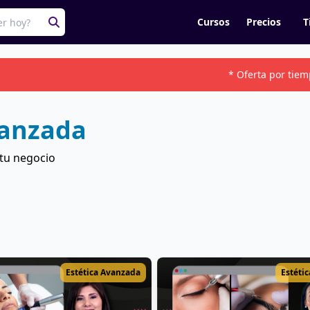
Cursos
Precios
T
* Oferta por tiem
vanzada
 tu negocio
Estética Avanzada
Estéti