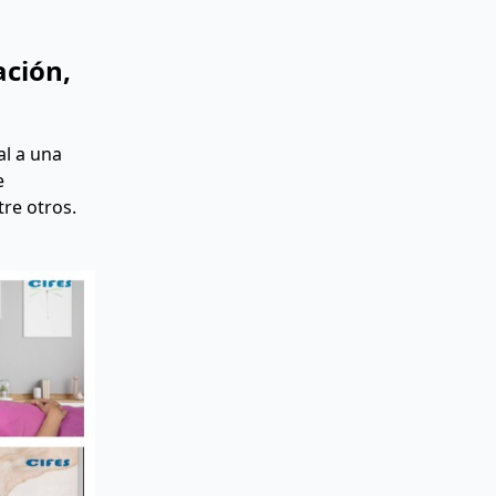
ación,
al a una
e
tre otros.