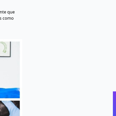
ente que
as como
Ayuda