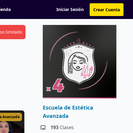
ienda
Iniciar Sesión
Crear Cuenta
po limitado
Escuela de Estética
Avanzada
ca Avanzada
193
Clases