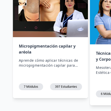
Micropigmentación capilar y
aréola
Técnica
y Corpo
Aprende cómo aplicar técnicas de
micropigmentación capilar para
Mesotera
aumentar el volumen capilar y la
Estética 
pigmentación de aréola mamaria.
Cifes - 
7 Módulos
397 Estudiantes
6 Módu