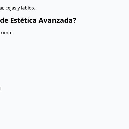
, cejas y labios.
 de Estética Avanzada?
 como:
l