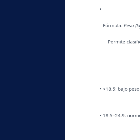
Fórmula: 
Peso (kg
	Permite clasif
<18.5: bajo peso
18.5–24.9: nor