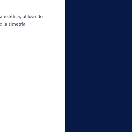
estética, utilizando 
 la simetría 