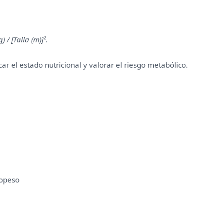
) / [Talla (m)]²
.
icar el estado nutricional y valorar el riesgo metabólico.
mopeso